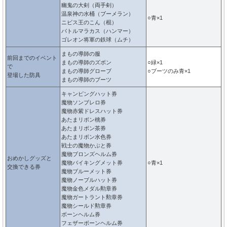
幽鬼の大剣（両手剣）
温泉神の水桶（ブーメラン）
○青×1
ニビス王のこん（棍）
バトルマラカス（ハンマー）
ゴレオン将軍の鉄球（ムチ）
まもの導師の服
前回までのイベント
まもの導師のズボン
○緑×1
で
まもの導師グローブ
○ブーツのみ青×1
登場した防具
まもの導師のブーツ
キャンピングハット券
魔物ソンブレロ券
魔物赤紫ドレスハット券
あたまリボン桃券
あたまリボン茶券
あたまリボン水色券
戦士の魔物かぶと券
魔物ブロンズヘルム券
おめかしグッズと
魔物バイキングメット券
○青×1
交換できる券
魔物ブルーメット券
魔物ノーブルハット券
魔物金色メダル勲章券
魔物ガートラント勲章券
魔物シールド勲章券
ボーンヘルム券
フェザーボーンヘルム券