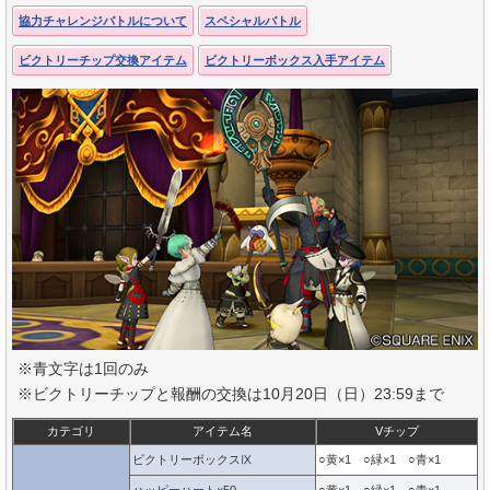
協力チャレンジバトルについて
スペシャルバトル
ビクトリーチップ交換アイテム
ビクトリーボックス入手アイテム
※青文字は1回のみ
※ビクトリーチップと報酬の交換は10月20日（日）23:59まで
カテゴリ
アイテム名
Vチップ
ビクトリーボックスⅨ
○黄×1 ○緑×1 ○青×1