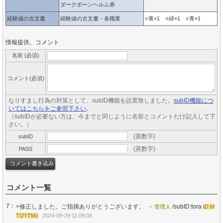
ダークボーンヘルム券
経験値の古文書
経験値の古文書・各職業
○黄×1 ○緑×1 ○青×1
情報提供、コメント
名前 (必須)
コメント(必須)
なりすまし行為の対策として、subID機能を設置致しました。
subID機能につ
いてはこちらをご参照下さい
。
（subIDが必要ない方は、今までと同じように名前とコメントだけ記入して下
さい。）
(英数字)
subID
(英数字)
PASS
コメント一覧
7：
>修正しました。ご指摘ありがとうございます。
/subID:tora
--
管理人
ID:M
TI2YTMz
2024-09-29 11:09:08