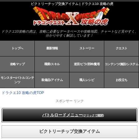
ビクトリーチップ交換アイテム | ドラクエ10 攻略の虎
ドラクエ10攻略の虎は、攻略に必要なデータベースや攻略地図、チャートなど見やすく、
分かりやすく解説しています！
トップへ
最新情報
ストーリー
クエスト
攻略マップ
職業/スキル
迷宮/ピラ/邪神/魔塔
コンテンツ/施設/システム
モンスター/バトルコンテ
装備品/アイテム
職人レシピ
お役立ち
ンツ
ドラクエ10 攻略の虎TOP
スポンサー リンク
バトルロードメニュー
(クリックで開閉)
ビクトリーチップ交換アイテム