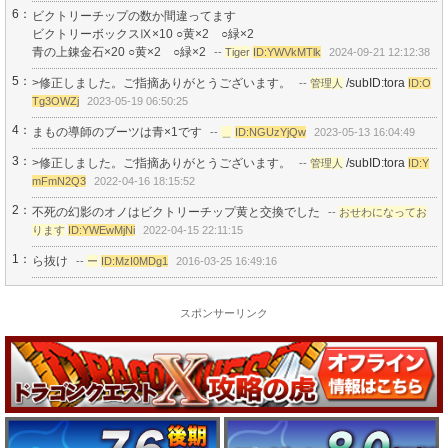
6：
ビクトリーチップの数か間違ってます
ビクトリーボックスⅨ×10 ○黄×2 ○緑×2
青の上錬金石×20 ○黄×2 ○緑×2
--
Tiger
ID:YWVkMTlk
2024-09-21 12:12:38
5：
>修正しました。ご指摘ありがとうございます。
/subID:tora
--
管理人
ID:O
Tg3OWZj
2023-05-19 06:50:25
4：
まもの導師のブーツは青×1です
--
＿
ID:NGUzYjQw
2023-05-13 16:04:49
3：
>修正しました。ご指摘ありがとうございます。
/subID:tora
--
管理人
ID:Y
mFmN2Q3
2022-04-16 18:15:52
2：
不死の幻影のオノはビクトリーチップ黄と交換でした
--
おせわになってお
ります
ID:YWEwMjNi
2022-04-15 22:11:15
1：
ら抜け
--
ー
ID:MzI0MDg1
2016-03-25 16:49:16
スポンサーリンク