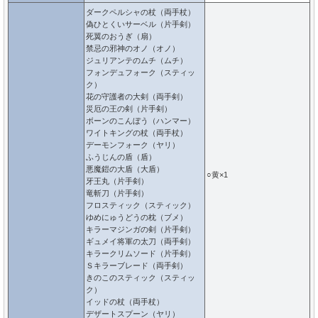
ダークペルシャの杖（両手杖）
偽ひとくいサーベル（片手剣）
死翼のおうぎ（扇）
禁忌の邪神のオノ（オノ）
ジュリアンテのムチ（ムチ）
フォンデュフォーク（スティッ
ク）
花の守護者の大剣（両手剣）
災厄の王の剣（片手剣）
ボーンのこんぼう（ハンマー）
ワイトキングの杖（両手杖）
デーモンフォーク（ヤリ）
ふうじんの盾（盾）
悪魔鎧の大盾（大盾）
○黄×1
牙王丸（片手剣）
竜斬刀（片手剣）
フロスティック（スティック）
ゆめにゅうどうの枕（ブメ）
キラーマジンガの剣（片手剣）
ギュメイ将軍の太刀（両手剣）
キラークリムソード（片手剣）
Ｓキラーブレード（両手剣）
きのこのスティック（スティッ
ク）
イッドの杖（両手杖）
デザートスプーン（ヤリ）