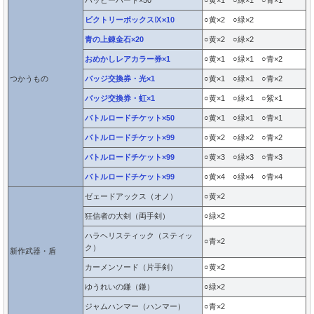
ハッピーハート×50
○黄×1 ○緑×1 ○青×1
ビクトリーボックスⅨ×10
○黄×2 ○緑×2
青の上錬金石×20
○黄×2 ○緑×2
おめかしレアカラー券×1
○黄×1 ○緑×1 ○青×2
つかうもの
バッジ交換券・光×1
○黄×1 ○緑×1 ○青×2
バッジ交換券・虹×1
○黄×1 ○緑×1 ○紫×1
バトルロードチケット×50
○黄×1 ○緑×1 ○青×1
バトルロードチケット×99
○黄×2 ○緑×2 ○青×2
バトルロードチケット×99
○黄×3 ○緑×3 ○青×3
バトルロードチケット×99
○黄×4 ○緑×4 ○青×4
ゼェードアックス（オノ）
○黄×2
狂信者の大剣（両手剣）
○緑×2
ハラヘリスティック（スティッ
○青×2
ク）
新作武器・盾
カーメンソード（片手剣）
○黄×2
ゆうれいの鎌（鎌）
○緑×2
ジャムハンマー（ハンマー）
○青×2