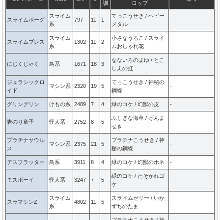
訓
ロップ
スライム
てっこうせき / ヘビー
スライムボーグ
797
11
1
-
系
メタル
スライム
小さなうろこ / スライ
スライムブレス
1302
11
2
-
系
ムおしゃれ花
なないろのまゆ / とこ
にじくじゃく
鳥系
1671
18
3
-
しえの虹
ジュラシックロ
てっこうせき / 神秘の
マシン系
2320
19
5
-
イド
鋼線
グリングリン
けもの系
2489
7
4
緑のコケ / 幻獣の皮
-
ふしぎな海草 / げんま
岩のり童子
怪人系
2752
8
5
-
せき
プラチナサウル
プラチナこうせき / 神
マシン系
2375
21
5
-
ス
秘の鋼線
デスフラッター
鳥系
3911
8
4
緑のコケ / 幻獣のホネ
-
緑のコケ / たそがれゴ
モスボーイ
怪人系
3247
7
5
-
ケ
スライム
スライムゼリー / いか
スラマシンZ
4802
11
5
-
系
ずちのたま