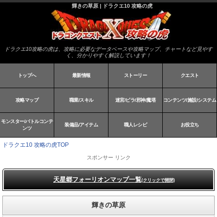
輝きの草原 | ドラクエ10 攻略の虎
ドラクエ10攻略の虎は、攻略に必要なデータベースや攻略マップ、チャートなど見やす
く、分かりやすく解説しています！
トップへ
最新情報
ストーリー
クエスト
攻略マップ
職業/スキル
迷宮/ピラ/邪神/魔塔
コンテンツ/施設/システム
モンスター/バトルコンテ
装備品/アイテム
職人レシピ
お役立ち
ンツ
ドラクエ10 攻略の虎TOP
スポンサー リンク
天星郷フォーリオンマップ一覧
(クリックで開閉)
輝きの草原