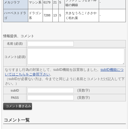
プラチナこうせき / 神
メカジラフ
マシン系
6179
21
5
-
秘の鋼線
ハーベストドラ
ドラゴン
大きなうろこ / ささや
7288
13
5
-
ゴ
系
く枯れ葉
情報提供、コメント
名前 (必須)
コメント(必須)
なりすまし行為の対策として、subID機能を設置致しました。
subID機能につ
いてはこちらをご参照下さい
。
（subIDが必要ない方は、今までと同じように名前とコメントだけ記入して下
さい。）
(英数字)
subID
(英数字)
PASS
コメント一覧