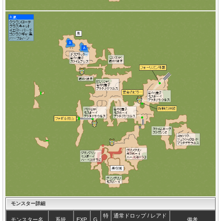
モンスター詳細
特
通常ドロップ / レアド
モンスター名
系統
EXP
G
備考