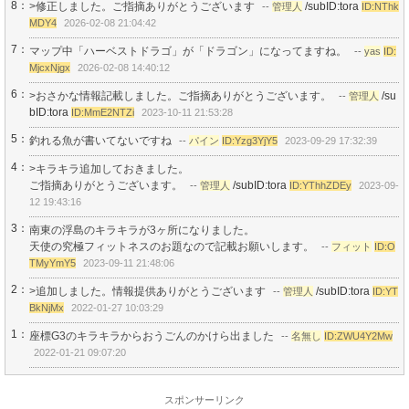
8：
>修正しました。ご指摘ありがとうございます
/subID:tora
--
管理人
ID:NThk
MDY4
2026-02-08 21:04:42
7：
マップ中「ハーベストドラゴ」が「ドラゴン」になってますね。
--
yas
ID:
MjcxNjgx
2026-02-08 14:40:12
6：
>おさかな情報記載しました。ご指摘ありがとうございます。
/su
--
管理人
bID:tora
ID:MmE2NTZi
2023-10-11 21:53:28
5：
釣れる魚が書いてないですね
--
パイン
ID:Yzg3YjY5
2023-09-29 17:32:39
4：
>キラキラ追加しておきました。
ご指摘ありがとうございます。
/subID:tora
--
管理人
ID:YThhZDEy
2023-09-
12 19:43:16
3：
南東の浮島のキラキラが3ヶ所になりました。
天使の究極フィットネスのお題なので記載お願いします。
--
フィット
ID:O
TMyYmY5
2023-09-11 21:48:06
2：
>追加しました。情報提供ありがとうございます
/subID:tora
--
管理人
ID:YT
BkNjMx
2022-01-27 10:03:29
1：
座標G3のキラキラからおうごんのかけら出ました
--
名無し
ID:ZWU4Y2Mw
2022-01-21 09:07:20
スポンサーリンク