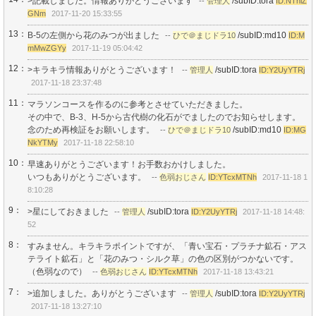
>記載しました。情報ありがとうございます
/subID:tora
--
管理人
ID:NThiZ
GNm
2017-11-20 15:33:55
13：
B-5の左側から花のみつが出ました
/subID:md10
--
ひで＠まじドラ10
ID:M
mMwZGYy
2017-11-19 05:04:42
12：
>キラキラ情報ありがとうございます！
/subID:tora
--
管理人
ID:Y2UyYTRj
2017-11-18 23:37:48
11：
マラソンコースを作るのに参考とさせていただきました。
その中で、B-3、H-5から古代樹の化石がでましたのでお知らせします。
念のため再検証をお願いします。
/subID:md10
--
ひで＠まじドラ10
ID:MG
NkYTMy
2017-11-18 22:58:10
10：
早速ありがとうございます！お手数おかけしました。
いつもありがとうございます。
--
色弱おじさん
ID:YTcxMTNh
2017-11-18 1
8:10:28
9：
>星にしておきました
/subID:tora
--
管理人
ID:Y2UyYTRj
2017-11-18 14:48:
52
8：
すみません。キラキラポイントですが、「青い宝石・プラチナ鉱石・アス
テライト鉱石」と「花のみつ・シルク草」の色の区別がつかないです。
（色弱なので）
--
色弱おじさん
ID:YTcxMTNh
2017-11-18 13:43:21
7：
>追加しました。ありがとうございます
/subID:tora
--
管理人
ID:Y2UyYTRj
2017-11-18 13:27:10