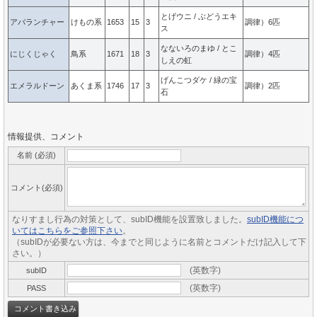
とげウニ / ぶどうエキ
アバランチャー
けもの系
1653
15
3
調律）6匹
ス
なないろのまゆ / とこ
にじくじゃく
鳥系
1671
18
3
調律）4匹
しえの虹
げんこつダケ / 緑の宝
エメラルドーン
あくま系
1746
17
3
調律）2匹
石
情報提供、コメント
名前 (必須)
コメント(必須)
なりすまし行為の対策として、subID機能を設置致しました。
subID機能につ
いてはこちらをご参照下さい
。
（subIDが必要ない方は、今までと同じように名前とコメントだけ記入して下
さい。）
(英数字)
subID
(英数字)
PASS