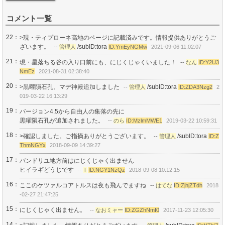
コメント一覧
22：
>現・ティプローネ高地のページに記載済みです。情報提供ありがとうご
ざいます。
/subID:tora
--
管理人
ID:YmEyNGMw
2021-09-06 11:02:07
21：
現・星落ちる谷の入り口前にも、にじくじゃくいました！
--
なん
ID:Y2U3
NmEz
2021-08-31 02:38:40
20：
>黒曜隕石孔、マデ神殿追加しました
/subID:tora
--
管理人
ID:ZDA3Nzg2
2
019-03-22 16:13:29
19：
バージョン4.5から自由人の集落の先に
黒曜隕石孔が追加されました。
--
のら
ID:MzlmMWE1
2019-03-22 10:59:31
18：
>確認しました。ご指摘ありがとうございます。
/subID:tora
--
管理人
ID:Z
ThmNGYx
2018-09-09 14:39:27
17：
バンドリユ地方前はにじくじゃく出ません
ヒイラギどうじです
--
T
ID:NGY1NzQz
2018-09-08 10:12:15
16：
ここのケツァルコアトルスは夜も飛んでますね
--
はてな
ID:ZjhjZTdh
2018
-02-27 21:47:25
15：
にじくじゃく出ません。
--
なおミャー
ID:ZGZhNmI0
2017-11-23 12:05:30
14：