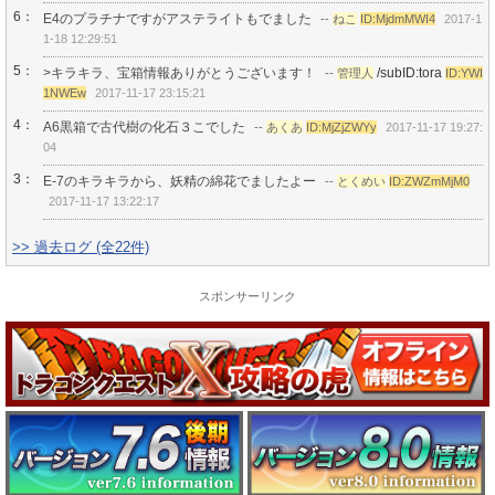
6：
E4のプラチナですがアステライトもでました
--
ねこ
ID:MjdmMWI4
2017-1
1-18 12:29:51
5：
>キラキラ、宝箱情報ありがとうございます！
/subID:tora
--
管理人
ID:YWI
1NWEw
2017-11-17 23:15:21
4：
A6黒箱で古代樹の化石３こでした
--
あくあ
ID:MjZjZWYy
2017-11-17 19:27:
04
3：
E-7のキラキラから、妖精の綿花でましたよー
--
とくめい
ID:ZWZmMjM0
2017-11-17 13:22:17
>> 過去ログ (全22件)
スポンサーリンク