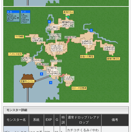
モンスター詳細
特
通常ドロップ / レアド
モンスター名
系統
EXP
G
備考
訓
ロップ
カチコチくるみ / やわ