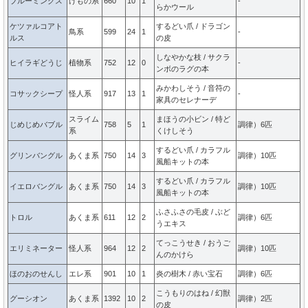
ブルーミンクス
けもの系
660
10
1
-
らかウール
ケツァルコアト
するどい爪 / ドラゴン
鳥系
599
24
1
-
ルス
の皮
しなやかな枝 / サクラ
ヒイラギどうじ
植物系
752
12
0
-
ンボのラグの本
みかわしそう / 音符の
コサックシープ
怪人系
917
13
1
-
家具のセレナーデ
スライム
まほうの小ビン / 特ど
じめじめバブル
758
5
1
調律）6匹
系
くけしそう
するどい爪 / カラフル
グリンバングル
あくま系
750
14
3
調律）10匹
風船キットの本
するどい爪 / カラフル
イエロバングル
あくま系
750
14
3
調律）10匹
風船キットの本
ふさふさの毛皮 / ぶど
トロル
あくま系
611
12
2
調律）6匹
うエキス
てっこうせき / おうご
エリミネーター
怪人系
964
12
2
調律）10匹
んのかけら
ほのおのせんし
エレ系
901
10
1
炎の樹木 / 赤い宝石
調律）6匹
こうもりのはね / 幻獣
グーシオン
あくま系
1392
10
2
調律）2匹
の皮