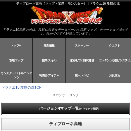
ティプローネ高地（マップ・宝箱・モンスター） | ドラクエ10 攻略の虎
ドラクエ10攻略の虎は、攻略に必要なデータベースや攻略マップ、チャートなど見やす
く、分かりやすく解説しています！
トップへ
最新情報
ストーリー
クエスト
攻略マップ
職業/スキル
迷宮/ピラ/邪神/魔塔
コンテンツ/施設/システム
モンスター/バトルコンテ
装備品/アイテム
職人レシピ
お役立ち
ンツ
ドラクエ10 攻略の虎TOP
スポンサー リンク
バージョン4マップ一覧
(クリックで開閉)
ティプローネ高地