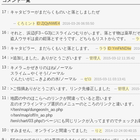
コメント一覧
17：
キャタピラーがまだらくものいと落としましたぜ
くろミント
ID:ZjQyNWE4
--
2016-03-26 06:55:50
16：
それと、浜辺(F3～G3)にスライムつむりがぃます。落とす物は薬草だ
盗人ウサギは皮の鎧落とすそうです。どちらもリストからです。
ラ
--
15：
キャタピラー、まだらくもいと落とします。
ララ
ID:YmFkNDIw
--
201
14：
>追加しました。ありがとうございます
管理人
--
2015-03-12 11:35:42
13：
キメラ→かぜきりのはね/ノーマル
スライム→やくそう/ノーマル
ぐんたいがに→きよめの水/ノーマル
ゼロ
--
2015-03-11 03:13:41
12：
>ご指摘ありがとうございます。リンク先修正しました
管理人
--
2015-
11：
地図の中のほこらへのリンクが間違っていると思います
左のオフラインマップ選択のメニューのところのリンクと違います。
☓/ten/map/dungeon/n_ao.php
○/ten/map/off/n_ao.php
/ten/chart/03.phpのページにも同じリンクが入ってますのでチェック
10：
すみません、オンラインと間違ってました
りと
--
2014-12-24 00:40:15
9：