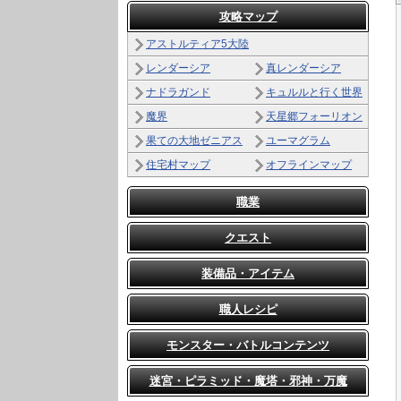
攻略マップ
アストルティア5大陸
レンダーシア
真レンダーシア
ナドラガンド
キュルルと行く世界
魔界
天星郷フォーリオン
果ての大地ゼニアス
ユーマグラム
住宅村マップ
オフラインマップ
職業
クエスト
装備品・アイテム
職人レシピ
モンスター・バトルコンテンツ
迷宮・ピラミッド・魔塔・邪神・万魔