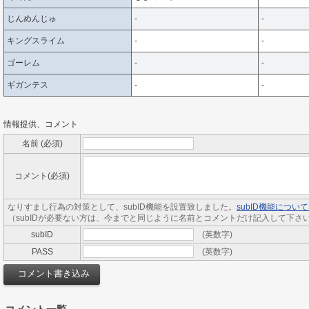
じんめんじゅ
-
-
キングスライム
-
-
ゴーレム
-
-
ギガンテス
-
-
情報提供、コメント
名前 (必須)
コメント(必須)
なりすまし行為の対策として、subID機能を設置致しました。
subID機能につ
（subIDが必要ない方は、今までと同じように名前とコメントだけ記入して下さ
subID
(英数字)
PASS
(英数字)