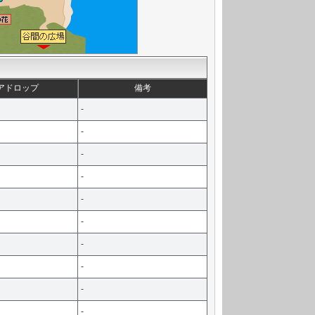
アドロップ
備考
-
-
-
-
-
-
-
-
-
-