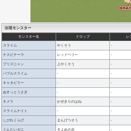
出現モンスター
モンスター名
ドロップ
レ
スライム
やくそう
-
ナスビナーラ
レッドベリー
-
プリズニャン
上やくそう
-
バブルスライム
-
-
キャタピラー
-
-
ぬすっとうさぎ
-
-
キメラ
かぜきりのはね
-
スライムナイト
-
-
しびれくらげ
まんげつそう
-
ぐんたいガニ
きよめの水
-