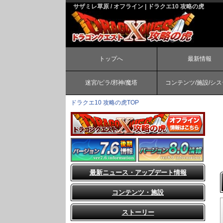
サザミレ草原 / オフライン | ドラクエ10 攻略の虎
トップへ
最新情報
迷宮/ピラ/邪神/魔塔
コンテンツ/施設/シ
ドラクエ10 攻略の虎TOP
最新ニュース・アップデート情報
コンテンツ・施設
ストーリー