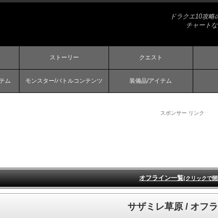
ドラクエ10攻
チャートな
ストーリー
クエスト
ステム
モンスター/バトルコンテンツ
装備品/アイテム
スポンサー リンク
オフライン一覧
(クリックで開
サザミレ草原 / オフ