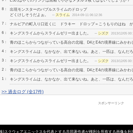
E5のはやてのリングは黒箱で小さなメダル３枚ではないでしょうか？
8：
出現モンスターのバブルスライムのドロップ
どくけしそうだよぉ。
スライム
--
2014-09-11 06:12:36
7：
ナルビアの町入り口近くに ドラキー ドロップ＝こうもりのはね 
6：
キングスライムからスライムゼリー出ました。
シズク
--
2013/12/05 00:
5：
青のほこらからつながっている高台の北端、D4とE4の境界線にみかわ
4：
キングスライムは、なかなか、出て来ないね。あと、一匹は、なんだ
3：
キングスライムからスライムゼリー出ました。
シズク
--
2013/12/05 00:
2：
青のほこらからつながっている高台の北端、D4とE4の境界線にみかわ
1：
キングスライムは、なかなか、出て来ないね。あと、一匹は、なんだ
>> 過去ログ (全17件)
スポンサーリンク
(株)スクウェアエニックスを代表とする共同著作者が権利を所有する画像を利