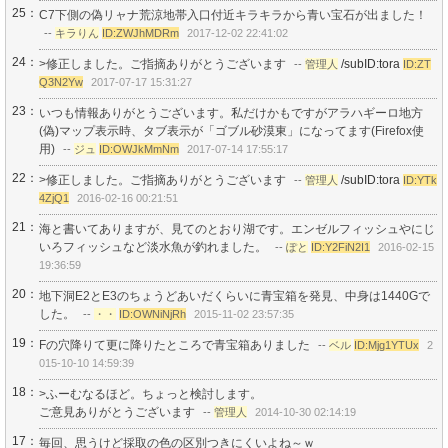
25：
C7下側の偽リャナ荒涼地帯入口付近キラキラから青い宝石が出ました！
--
キラりん
ID:ZWJhMDRm
2017-12-02 22:41:02
24：
>修正しました。ご指摘ありがとうございます
/subID:tora
--
管理人
ID:ZT
Q3N2Yw
2017-07-17 15:31:27
23：
いつも情報ありがとうございます。私だけかもですがアラハギーロ地方
(偽)マップ表示時、タブ表示が「ゴブル砂漠東」になってます(Firefox使
用)
--
ジュ
ID:OWJkMmNm
2017-07-14 17:55:17
22：
>修正しました。ご指摘ありがとうございます
/subID:tora
--
管理人
ID:YTk
4ZjQ1
2016-02-16 00:21:51
21：
海と書いてありますが、見てのとおり湖です。エンゼルフィッシュやにじ
いろフィッシュなど淡水魚が釣れました。
--
ぽと
ID:Y2FiN2I1
2016-02-15
19:36:59
20：
地下洞E2とE3のちょうどあいだくらいに青宝箱を発見、中身は1440Gで
した。
--
・・
ID:OWNiNjRh
2015-11-02 23:57:35
19：
Fの穴降りて更に降りたところで青宝箱ありました
--
ベル
ID:Mjg1YTUx
2
015-10-10 14:59:39
18：
>ふーむなるほど。ちょっと検討します。
ご意見ありがとうございます
--
管理人
2014-10-30 02:14:19
17：
毎回、思うけど採取の色の区別つきにくいよね～ｗ