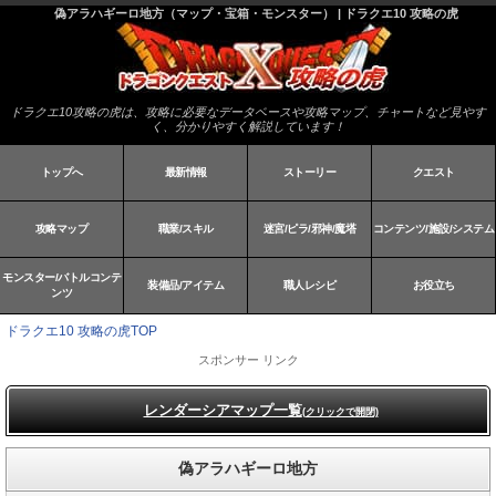
偽アラハギーロ地方（マップ・宝箱・モンスター） | ドラクエ10 攻略の虎
ドラクエ10攻略の虎は、攻略に必要なデータベースや攻略マップ、チャートなど見やす
く、分かりやすく解説しています！
トップへ
最新情報
ストーリー
クエスト
攻略マップ
職業/スキル
迷宮/ピラ/邪神/魔塔
コンテンツ/施設/システム
モンスター/バトルコンテ
装備品/アイテム
職人レシピ
お役立ち
ンツ
ドラクエ10 攻略の虎TOP
スポンサー リンク
レンダーシアマップ一覧
(クリックで開閉)
偽アラハギーロ地方