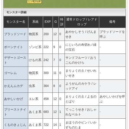
モンスター詳細
特
通常ドロップ / レアド
モンスター名
系統
EXP
G
備考
訓
ロップ
あやかしそう / げんま
ブラッドソードを
ブラッドソード
物質系
200
12
0
せき
呼ぶ
にじいろの布切れ / 緑
ボーンナイト
ゾンビ系
222
9
0
-
の宝石
デザートゴース
サンドフルーツ / おう
けもの系
242
7
0
-
ト
ごんのかけら
まりょくの土 / せいれ
ゴーレム
物質系
300
11
0
-
いせき
ようがんのカケラ / レ
かえんムカデ
虫系
364
8
0
-
ッドアイ
まりょくの土 / よるの
あやしいかげを呼
あやしいかげ
エレ系
458
12
0
とばり
ぶ
プリーストナイ
てっこうせき / おしゃ
あくま系
683
12
1
-
ト
れなベルト
まほうの小ビン / いか
くものきょじん
あくま系
722
14
1
-
ずちのたま