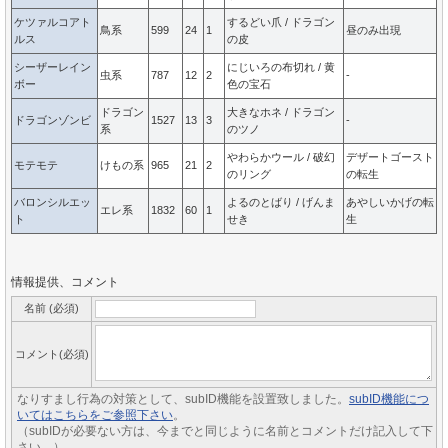
ケツァルコアト
するどい爪 / ドラゴン
鳥系
599
24
1
昼のみ出現
ルス
の皮
シーザーレイン
にじいろの布切れ / 黄
虫系
787
12
2
-
ボー
色の宝石
ドラゴン
大きなホネ / ドラゴン
ドラゴンゾンビ
1527
13
3
-
系
のツノ
やわらかウール / 破幻
デザートゴースト
モテモテ
けもの系
965
21
2
のリング
の転生
バロンシルエッ
よるのとばり / げんま
あやしいかげの転
エレ系
1832
60
1
ト
せき
生
情報提供、コメント
名前 (必須)
コメント(必須)
なりすまし行為の対策として、subID機能を設置致しました。
subID機能につ
いてはこちらをご参照下さい
。
（subIDが必要ない方は、今までと同じように名前とコメントだけ記入して下
さい。）