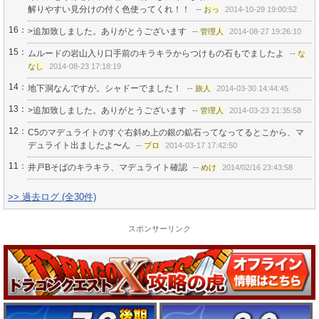
解りやすい見分けの付く色使ってくれ！！
--
おっ
2014-10-29 19:00:52
16：
>追加致しました。ありがとうございます
--
管理人
2014-08-27 19:26:10
15：
ムルードの岩山入り口手前のキラキラからつけもの石もでましたよ
--
な
なし
2014-08-23 17:18:19
14：
地下洞なんですが。シャドーでました！
--
旅人
2014-03-30 14:44:45
13：
>追加致しました。ありがとうございます
--
管理人
2014-03-23 21:35:58
12：
C5のマデュライトのすぐ右斜め上の銀の鉱石ってなってるとこから、マ
デュライト出ましたよ〜ん
--
プロ
2014-03-17 17:42:50
11：
井戸Bそばのキラキラ、マデュライト確認
--
めけ
2014/02/16 23:43:58
>> 過去ログ (全30件)
スポンサーリンク