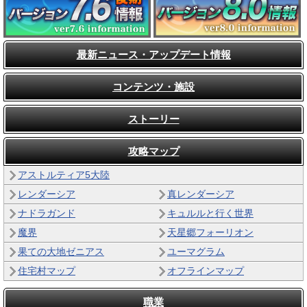
最新ニュース・アップデート情報
コンテンツ・施設
ストーリー
攻略マップ
アストルティア5大陸
レンダーシア
真レンダーシア
ナドラガンド
キュルルと行く世界
魔界
天星郷フォーリオン
果ての大地ゼニアス
ユーマグラム
住宅村マップ
オフラインマップ
職業