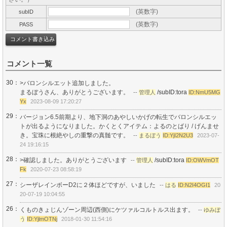
(英数字)
subID
(英数字)
PASS
コメント一覧
30：
>バロンシルエット追加しました。
まるぼうさん、ありがとうございます。
/subID:tora
--
管理人
ID:NmU5MG
Yx
2023-08-09 17:20:27
29：
バージョン6.5前期より、地下洞のあやしいかげの転生でバロンシルエッ
トが出るようになりました。かくとくアイテム：よるのとばり / げんませ
き。宝珠に根絶やしの重撃の真髄です。
--
まるぼう
ID:YjI2N2U3
2023-07-
24 19:16:15
28：
>確認しました。ありがとうございます
/subID:tora
--
管理人
ID:OWVmOT
Fk
2020-07-23 08:58:19
27：
シーザレインボーD2に２体ほどですが、いました
--
はる
ID:N2I4OGI1
20
20-07-19 10:04:55
26：
くものきょじんゾーン周辺(西側)にケツァルコルトルス出ます。
--
ゆみぼ
う
ID:YjlmOTNj
2018-01-30 11:54:16