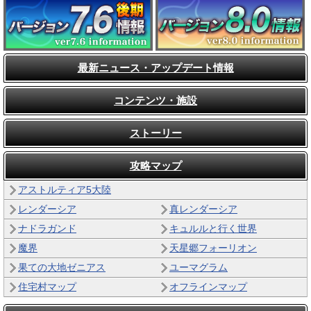
最新ニュース・アップデート情報
コンテンツ・施設
ストーリー
攻略マップ
アストルティア5大陸
レンダーシア
真レンダーシア
ナドラガンド
キュルルと行く世界
魔界
天星郷フォーリオン
果ての大地ゼニアス
ユーマグラム
住宅村マップ
オフラインマップ