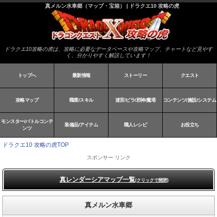
真メルン水車郷（マップ・宝箱） | ドラクエ10 攻略の虎
ドラクエ10攻略の虎は、攻略に必要なデータベースや攻略マップ、チャートなど見やす
く、分かりやすく解説しています！
トップへ
最新情報
ストーリー
クエスト
攻略マップ
職業/スキル
迷宮/ピラ/邪神/魔塔
コンテンツ/施設/システム
モンスター/バトルコンテ
装備品/アイテム
職人レシピ
お役立ち
ンツ
ドラクエ10 攻略の虎TOP
スポンサー リンク
真レンダーシアマップ一覧
(クリックで開閉)
真メルン水車郷