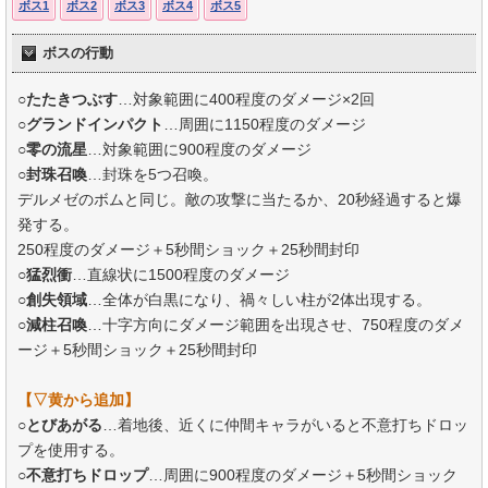
ボス1
ボス2
ボス3
ボス4
ボス5
ボスの行動
○
たたきつぶす
…対象範囲に400程度のダメージ×2回
○
グランドインパクト
…周囲に1150程度のダメージ
○
零の流星
…対象範囲に900程度のダメージ
○
封珠召喚
…封珠を5つ召喚。
デルメゼのボムと同じ。敵の攻撃に当たるか、20秒経過すると爆
発する。
250程度のダメージ＋5秒間ショック＋25秒間封印
○
猛烈衝
…直線状に1500程度のダメージ
○
創失領域
…全体が白黒になり、禍々しい柱が2体出現する。
○
減柱召喚
…十字方向にダメージ範囲を出現させ、750程度のダメ
ージ＋5秒間ショック＋25秒間封印
【▽黄から追加】
○
とびあがる
…着地後、近くに仲間キャラがいると不意打ちドロッ
プを使用する。
○
不意打ちドロップ
…周囲に900程度のダメージ＋5秒間ショック