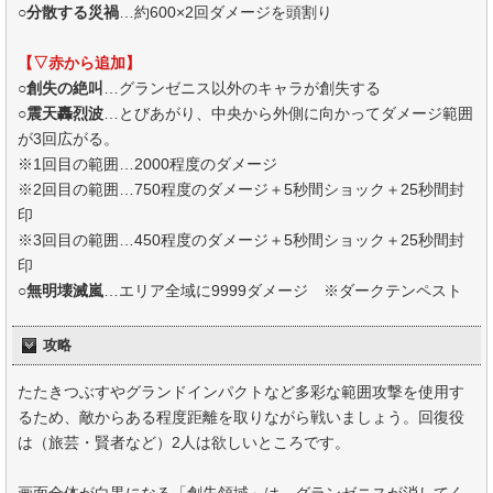
○
分散する災禍
…約600×2回ダメージを頭割り
【▽赤から追加】
○
創失の絶叫
…グランゼニス以外のキャラが創失する
○
震天轟烈波
…とびあがり、中央から外側に向かってダメージ範囲
が3回広がる。
※1回目の範囲…2000程度のダメージ
※2回目の範囲…750程度のダメージ＋5秒間ショック＋25秒間封
印
※3回目の範囲…450程度のダメージ＋5秒間ショック＋25秒間封
印
○
無明壊滅嵐
…エリア全域に9999ダメージ ※ダークテンペスト
攻略
たたきつぶすやグランドインパクトなど多彩な範囲攻撃を使用す
るため、敵からある程度距離を取りながら戦いましょう。回復役
は（旅芸・賢者など）2人は欲しいところです。