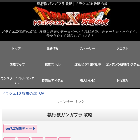
執行獣ガンガブラ 攻略 | ドラクエ10 攻略の虎
ドラクエ10攻略の虎は、攻略に必要なデータベースや攻略地図、チャートなど見やすく、
分かりやすく解説しています！
トップへ
最新情報
ストーリー
クエスト
攻略マップ
職業/スキル
迷宮/ピラ/邪神/魔塔
コンテンツ/施設/システム
モンスター/バトルコンテ
装備品/アイテム
職人レシピ
お役立ち
ンツ
ドラクエ10 攻略の虎TOP
スポンサー リンク
執行獣ガンガブラ 攻略
ver7.2攻略チャート