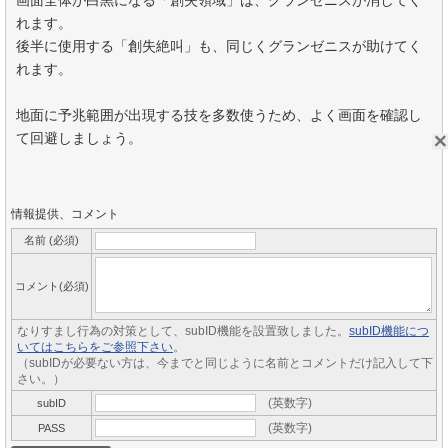
画面全体が白黒になる「創失領域」は、グランゼニスが消してく
れます。
後半に使用する「創失絶叫」も、同じくグランゼニスが助けてく
れます。
地面に予兆範囲が出現する技を多数使うため、よく画面を確認し
て回避しましょう。
情報提供、コメント
名前 (必須)
コメント(必須)
なりすまし行為の対策として、subID機能を設置致しました。
subID機能につ
いてはこちらをご参照下さい
。
（subIDが必要ない方は、今までと同じように名前とコメントだけ記入して下
さい。）
(英数字)
subID
(英数字)
PASS