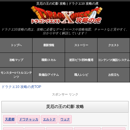
災厄の王の幻影 攻略 | ドラクエ10 攻略の虎
ドラクエ10攻略の虎は、攻略に必要なデータベースや攻略地図、チャートなど見やすく、
分かりやすく解説しています！
トップへ
最新情報
ストーリー
クエスト
攻略マップ
職業/スキル
迷宮/ピラ/邪神/魔塔
コンテンツ/施設/システム
モンスター/バトルコンテ
装備品/アイテム
職人レシピ
お役立ち
ンツ
ドラクエ10 攻略の虎TOP
スポンサー リンク
災厄の王の幻影 攻略
天星郷
ドワチャッカ
エルトナ
ウェナ