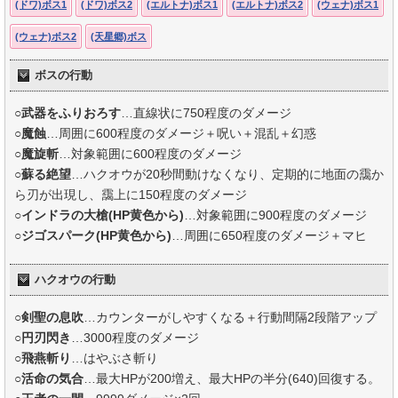
(ドワ)ボス1
(ドワ)ボス2
(エルトナ)ボス1
(エルトナ)ボス2
(ウェナ)ボス1
(ウェナ)ボス2
(天星郷)ボス
ボスの行動
○武器をふりおろす
…直線状に750程度のダメージ
○
魔蝕
…周囲に600程度のダメージ＋呪い＋混乱＋幻惑
○
魔旋斬
…対象範囲に600程度のダメージ
○
蘇る絶望
…ハクオウが20秒間動けなくなり、定期的に地面の靄か
ら刃が出現し、靄上に150程度のダメージ
○
インドラの大槍(HP黄色から)
…対象範囲に900程度のダメージ
○
ジゴスパーク(HP黄色から)
…周囲に650程度のダメージ＋マヒ
ハクオウの行動
○剣聖の息吹
…カウンターがしやすくなる＋行動間隔2段階アップ
○円刃閃き
…3000程度のダメージ
○
飛燕斬り
…はやぶさ斬り
○
活命の気合
…最大HPが200増え、最大HPの半分(640)回復する。