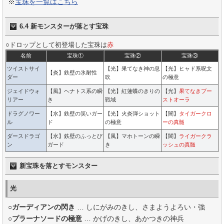
※
宝珠を一覧はこちら
6.4 新モンスターが落とす宝珠
○ドロップとして初登場した宝珠は
赤
名前
宝珠①
宝珠②
宝珠③
ツイストサイ
【光】果てなき神の息
【光】ヒャド系呪文
【炎】鉄壁の氷耐性
ダー
吹
の極意
ジェイドウォ
【風】ヘナトス系の瞬
【光】紅蓮蝶のきりの
【光】
果てなきブー
リアー
き
戦域
ストオーラ
ドラグノワー
【水】鉄壁の笑いガー
【光】火炎弾ショット
【闇】
タイガークロ
ル
ド
の極意
ーの真髄
ダースドラゴ
【水】鉄壁のふっとび
【風】マホトーンの瞬
【闇】
ライガークラ
ン
ガード
き
ッシュの真髄
新宝珠を落とすモンスター
光
○
ガーディアンの閃き
… しにがみのきし、さまようよろい・強
○
プラーナソードの極意
… かげのきし、あかつきの神兵