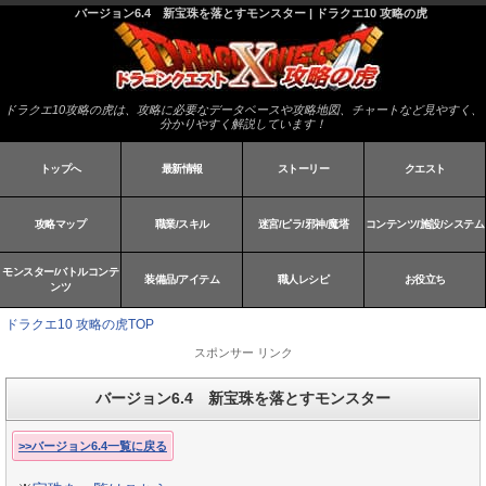
バージョン6.4 新宝珠を落とすモンスター | ドラクエ10 攻略の虎
ドラクエ10攻略の虎は、攻略に必要なデータベースや攻略地図、チャートなど見やすく、
分かりやすく解説しています！
トップへ
最新情報
ストーリー
クエスト
攻略マップ
職業/スキル
迷宮/ピラ/邪神/魔塔
コンテンツ/施設/システム
モンスター/バトルコンテ
装備品/アイテム
職人レシピ
お役立ち
ンツ
ドラクエ10 攻略の虎TOP
スポンサー リンク
バージョン6.4 新宝珠を落とすモンスター
>>バージョン6.4一覧に戻る