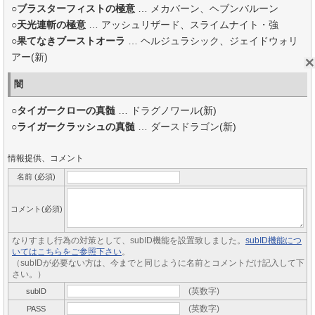
○
ブラスターフィストの極意
… メカバーン、ヘブンバルーン
○
天光連斬の極意
… アッシュリザード、スライムナイト・強
○
果てなきブーストオーラ
… ヘルジュラシック、ジェイドウォリ
アー(新)
闇
○
タイガークローの真髄
… ドラグノワール(新)
○
ライガークラッシュの真髄
… ダースドラゴン(新)
情報提供、コメント
名前 (必須)
コメント(必須)
なりすまし行為の対策として、subID機能を設置致しました。
subID機能につ
いてはこちらをご参照下さい
。
（subIDが必要ない方は、今までと同じように名前とコメントだけ記入して下
さい。）
(英数字)
subID
(英数字)
PASS