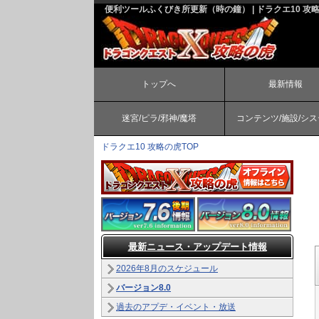
便利ツールふくびき所更新（時の鐘） | ドラクエ10 攻
トップへ
最新情報
迷宮/ピラ/邪神/魔塔
コンテンツ/施設/シ
ドラクエ10 攻略の虎TOP
最新ニュース・アップデート情報
2026年8月のスケジュール
バージョン8.0
過去のアプデ・イベント・放送