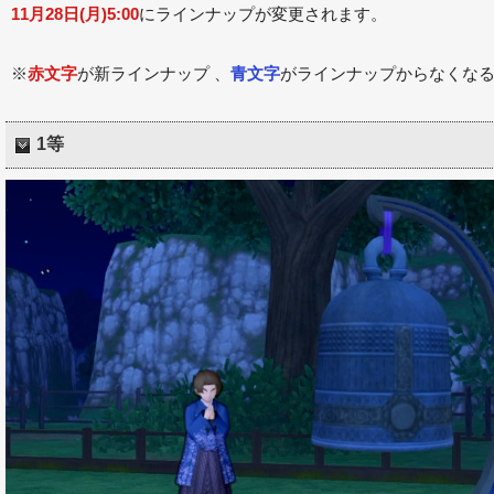
11月28日(月)5:00
にラインナップが変更されます。
※
赤文字
が新ラインナップ 、
青文字
がラインナップからなくな
1等