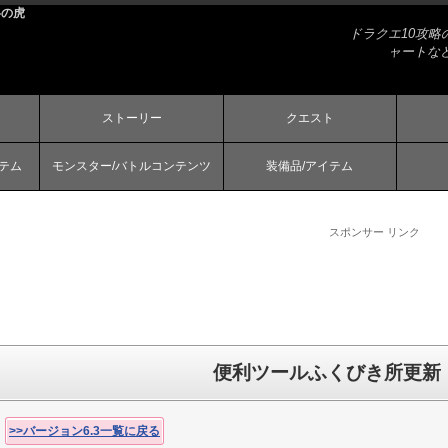
略の虎
ドラクエ10攻
ャートな
ストーリー
クエスト
ステム
モンスター/バトルコンテンツ
装備品/アイテム
スポンサー リンク
便利ツールふくびき所更新
>>バージョン6.3一覧に戻る