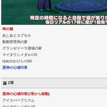
時の鐘
あしあとカプセル
船舶管理局の家
グランゼドーラ酒場の家
マイタウンメダル×15
ゆめのかけら×150
悪神の心域印章
2等
悪神の心域印章(1等から移動)
アイスバープリズム
マイタウンメダル×5