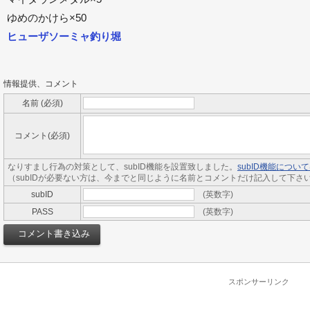
ゆめのかけら×50
ヒューザソーミャ釣り堀
情報提供、コメント
名前 (必須)
コメント(必須)
なりすまし行為の対策として、subID機能を設置致しました。
subID機能につ
（subIDが必要ない方は、今までと同じように名前とコメントだけ記入して下さ
subID
(英数字)
PASS
(英数字)
スポンサーリンク