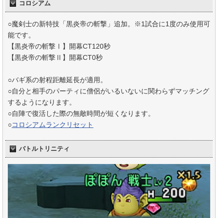
コロシアム
○魔剣士の新特技「黒炎帝の斬撃」追加。※1試合に1度のみ使用可
能です。
【黒炎帝の斬撃Ⅰ】開幕CT120秒
【黒炎帝の斬撃Ⅱ】開幕CT0秒
○バギ系の射程距離延長が適用。
○自分と相手のパーティに僧侶がいるいないに関わらずマッチング
するようになります。
○自陣で復活した際の無敵時間が短くなります。
○
コロシアムランクリセット
バトルトリニティ