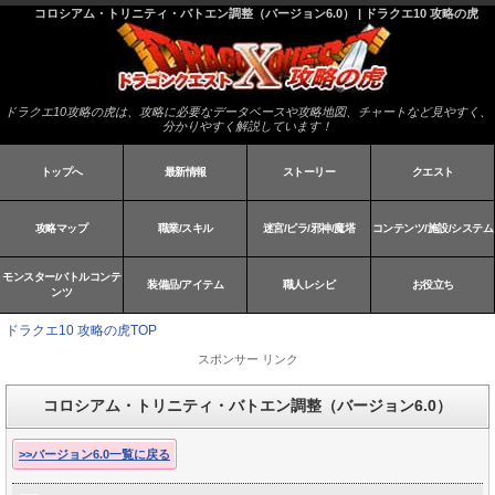
コロシアム・トリニティ・バトエン調整（バージョン6.0） | ドラクエ10 攻略の虎
ドラクエ10攻略の虎は、攻略に必要なデータベースや攻略地図、チャートなど見やすく、
分かりやすく解説しています！
トップへ
最新情報
ストーリー
クエスト
攻略マップ
職業/スキル
迷宮/ピラ/邪神/魔塔
コンテンツ/施設/システム
モンスター/バトルコンテ
装備品/アイテム
職人レシピ
お役立ち
ンツ
ドラクエ10 攻略の虎TOP
スポンサー リンク
コロシアム・トリニティ・バトエン調整（バージョン6.0）
>>バージョン6.0一覧に戻る