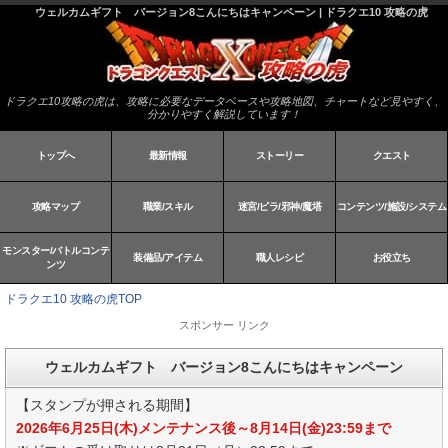
ウェルカムギフト バージョン8こんにちはキャンペーン | ドラクエ10 攻略の虎
ドラクエ10攻略の虎は、攻略に必要なデータベースや攻略地図、チャートなど見やすく、
分かりやすく解説しています！
トップへ
最新情報
ストーリー
クエスト
攻略マップ
職業/スキル
迷宮/ピラ/邪神/魔塔
コンテンツ/施設/システム
モンスター/バトルコンテ
装備品/アイテム
職人レシピ
お役立ち
ンツ
ドラクエ10 攻略の虎TOP
スポンサー リンク
ウェルカムギフト バージョン8こんにちはキャンペーン
【スタンプが押される期間】
2026年6月25日(木)メンテナンス後～8月14日(金)23:59まで