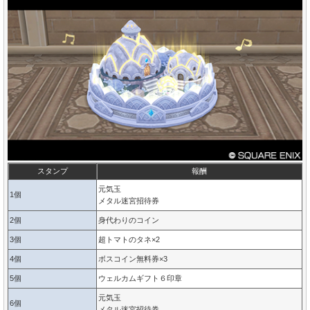
スタンプ
報酬
元気玉
1個
メタル迷宮招待券
2個
身代わりのコイン
3個
超トマトのタネ×2
4個
ボスコイン無料券×3
5個
ウェルカムギフト６印章
元気玉
6個
メタル迷宮招待券