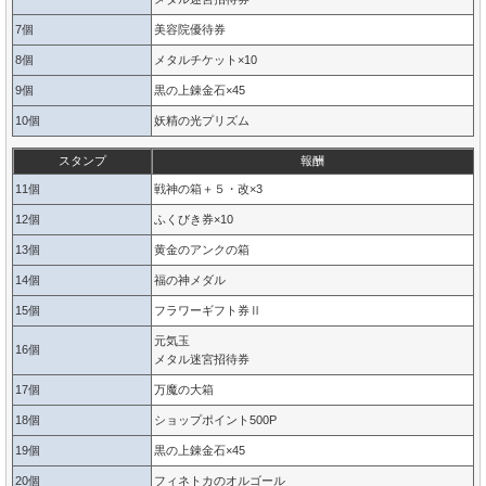
7個
美容院優待券
8個
メタルチケット×10
9個
黒の上錬金石×45
10個
妖精の光プリズム
スタンプ
報酬
11個
戦神の箱＋５・改×3
12個
ふくびき券×10
13個
黄金のアンクの箱
14個
福の神メダル
15個
フラワーギフト券Ⅱ
元気玉
16個
メタル迷宮招待券
17個
万魔の大箱
18個
ショップポイント500P
19個
黒の上錬金石×45
20個
フィネトカのオルゴール