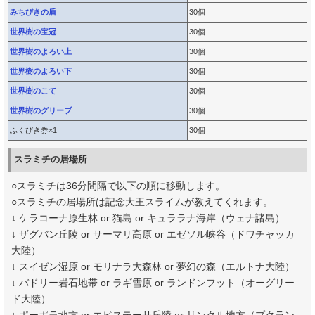
みちびきの盾
30個
世界樹の宝冠
30個
世界樹のよろい上
30個
世界樹のよろい下
30個
世界樹のこて
30個
世界樹のグリーブ
30個
ふくびき券×1
30個
スラミチの居場所
○スラミチは36分間隔で以下の順に移動します。
○スラミチの居場所は記念大王スライムが教えてくれます。
↓ ケラコーナ原生林 or 猫島 or キュララナ海岸（ウェナ諸島）
↓ ザグバン丘陵 or サーマリ高原 or エゼソル峡谷（ドワチャッカ
大陸）
↓ スイゼン湿原 or モリナラ大森林 or 夢幻の森（エルトナ大陸）
↓ バドリー岩石地帯 or ラギ雪原 or ランドンフット（オーグリー
ド大陸）
↓ ポーポラ地方 or エピステーサ丘陵 or リンクル地方（プクラン