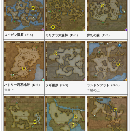
スイゼン湿原（F-4）
モリナラ大森林（B-8）
夢幻の森（C-3）
バドリー岩石地帯（D-6）
ラギ雪原（B-3）
ランドンフット（G-5）
※崖上
※橋の上