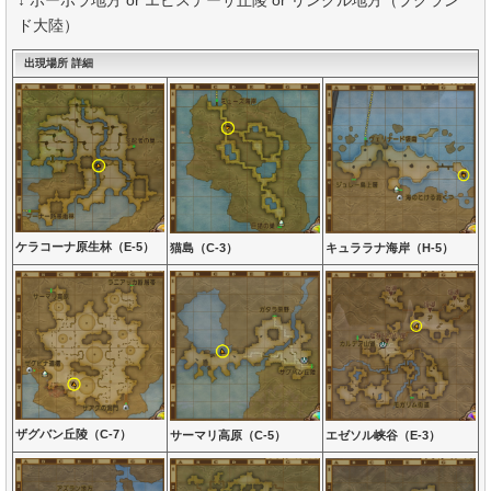
ド大陸）
出現場所 詳細
ケラコーナ原生林（E-5）
猫島（C-3）
キュララナ海岸（H-5）
ザグバン丘陵（C-7）
サーマリ高原（C-5）
エゼソル峡谷（E-3）