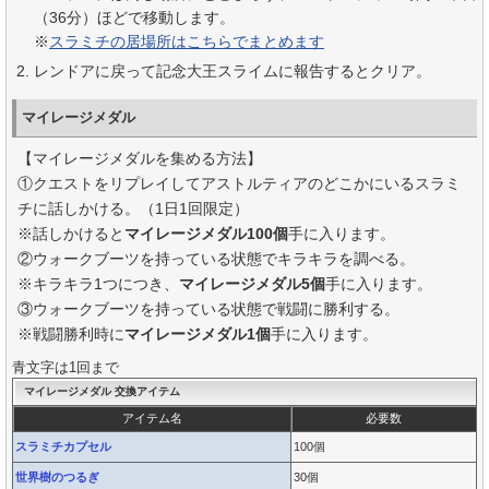
（36分）ほどで移動します。
※
スラミチの居場所はこちらでまとめます
レンドアに戻って記念大王スライムに報告するとクリア。
マイレージメダル
【マイレージメダルを集める方法】
①クエストをリプレイしてアストルティアのどこかにいるスラミ
チに話しかける。（1日1回限定）
※話しかけると
マイレージメダル100個
手に入ります。
②ウォークブーツを持っている状態でキラキラを調べる。
※キラキラ1つにつき、
マイレージメダル5個
手に入ります。
③ウォークブーツを持っている状態で戦闘に勝利する。
※戦闘勝利時に
マイレージメダル1個
手に入ります。
青文字は1回まで
マイレージメダル 交換アイテム
アイテム名
必要数
スラミチカプセル
100個
世界樹のつるぎ
30個