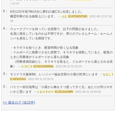
7:27:57
5：
8月12日午前7時15分に夢幻の森C3に出現しました。
幽霊列車の出る線路上にいます。
--
えむ
ID:NTM2NTM3
2022-08-12 07:18:
39
4：
ウォークブーツを持っている状態で、以下の問題がありました。
全員に発生しているのかは不明ですが、周りのフレさんチーム・ルームメ
ンバも発生している模様です。
・キラキラを拾うとき、硬直時間が長くなる現象
・ドルボードに相乗りさせた状態で、キラキラを採取していると、硬直の
ときに同乗者がドルボードから落ちる現象
（同乗者側目線だと、キラキラを取ると、ドルボードから落とされる現
象）
--
ピヨピヨ
ID:NGZhMWMy
2022-08-12 01:42:24
3：
モリナラ大森林B8、レンジャー協会支部の小屋の対岸にいます
--
ななし
I
D:NDI0ZWJi
2022-08-11 22:30:31
2：
バドリー岩石地帯は「小屋から橋を２つ渡ってすぐ左」あたりが判りやす
いかと思います
--
とおりすがり
ID:ZDJmZWRi
2022-08-11 16:59:00
>> 過去ログ (全21件)