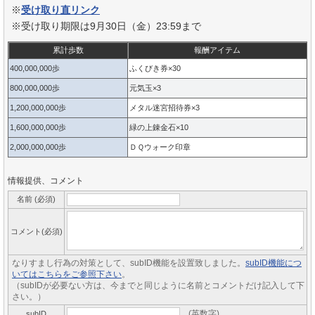
※
受け取り直リンク
※受け取り期限は9月30日（金）23:59まで
累計歩数
報酬アイテム
400,000,000歩
ふくびき券×30
800,000,000歩
元気玉×3
1,200,000,000歩
メタル迷宮招待券×3
1,600,000,000歩
緑の上錬金石×10
2,000,000,000歩
ＤＱウォーク印章
情報提供、コメント
名前 (必須)
コメント(必須)
なりすまし行為の対策として、subID機能を設置致しました。
subID機能につ
いてはこちらをご参照下さい
。
（subIDが必要ない方は、今までと同じように名前とコメントだけ記入して下
さい。）
(英数字)
subID