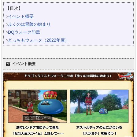
【目次】
○
イベント概要
○
歩くのは冒険の始まり
○
DQウォーク印章
○
どっちもウォーク（2022年度）
イベント概要