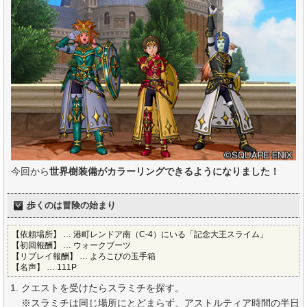
今回から
世界樹装備がカラーリングできるようになりました！
歩くのは冒険の始まり
【依頼場所】 … 港町レンドア南（C-4）にいる「記念大王スライム」
【初回報酬】 … ウォークブーツ
【リプレイ報酬】 … よろこびの玉手箱
【名声】 … 111P
クエストを受けたらスラミチを探す。
※スラミチは同じ場所にとどまらず、アストルティア時間の半日