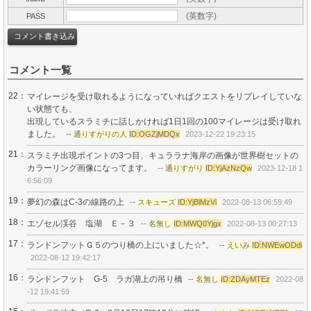
(英数字)
PASS
コメント一覧
22：
マイレージを受け取れるようになっていればクエストをリプレイしていな
い状態ても、
出現しているスラミチに話しかければ1日1回の100マイレージは受け取れ
ました。
--
通りすがりの人
ID:OGZjMDQx
2023-12-22 19:23:15
21：
スラミチ出現ポイントの3つ目、キュララナ海岸の画像が世界樹セットの
カラーリング画像になってます。
--
通りすがり
ID:YjAzNzQw
2023-12-18 1
6:56:09
19：
夢幻の森はC-3の線路の上
--
スキューズ
ID:YjBlMzVi
2022-08-13 06:59:49
18：
エゾセル渓谷 塩湖 Ｅ－３
--
名無し
ID:MWQ0Yjgx
2022-08-13 00:27:13
17：
ランドンフットＧ５のつり橋の上にいました☆*。
--
えいみ
ID:NWEwODdi
2022-08-12 19:42:17
16：
ランドンフット G-5 ラガ湖上の吊り橋
--
名無し
ID:ZDAyMTEz
2022-08
-12 19:41:59