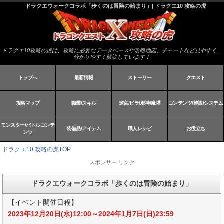
ドラクエウォークコラボ「歩くのは冒険の始まり」| ドラクエ10 攻略の虎
ドラクエ10攻略の虎は、攻略に必要なデータベースや攻略地図、チャートなど見やすく、
分かりやすく解説しています！
トップへ
最新情報
ストーリー
クエスト
攻略マップ
職業/スキル
迷宮/ピラ/邪神/魔塔
コンテンツ/施設/システム
モンスター/バトルコンテ
装備品/アイテム
職人レシピ
お役立ち
ンツ
ドラクエ10 攻略の虎TOP
スポンサー リンク
ドラクエウォークコラボ「歩くのは冒険の始まり」
【イベント開催日程】
2023年12月20日(水)12:00～2024年1月7日(日)23:59