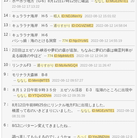
15：
ポーポラ地方（G-6）8月12日17時12分に確認
--
ななし
ID:MGEzNTE1
20
22-08-12 17:13:22
14：
キュララナ海岸 H-5
--
暇人
ID:NDJiNmYy
2022-08-12 15:01:02
13：
キュララナ海岸 H-5
--
通りすがり
ID:OGViZWE2
2022-08-12 14:58:04
12：
キュララナ海岸 H-6
バシっ娘：海のとける洞窟
--
774
ID:Njc0YzM1
2022-08-12 14:55:19
11：
2日目はエゼソル峡谷や夢幻の森が追加。ちなみに夢幻の森は幽霊列車が
走る線路の中ほど
--
774
ID:MjdhMzE5
2022-08-12 12:04:38
10：
リンクルF3
--
通りすがり
ID:MzAxNGQ4
2022-08-12 11:26:47
9：
モリナラ大森林 B-8
--
ななし
ID:MmVjMTE5
2022-08-12 09:57:27
8：
８月１２日午前９時３５分 エゼソル渓谷 E-3 塩湖のところに出現中
--
ななし
ID:YTQxODVm
2022-08-12 09:35:39
7：
8月12日午前8時25分にリンクル地方F3に出現しました。
橋渡って右のいきどまりにいました。
--
ななし
ID:MGEzNTE1
2022-08-12
08:31:09
6：
8/12にパターン変えてきましたね…
調べ直してもらえるのでしょうかｗ
--
ろっく
ID:YmJlNDVm
2022-08-12 0