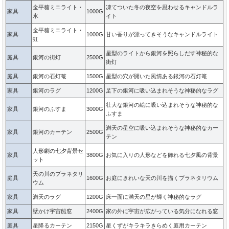
金平糖ミニライト・
凍てついた冬の夜空を思わせるキャンドルラ
家具
1000G
氷
イト
金平糖ミニライト・
家具
1000G
甘い香りが漂ってきそうなキャンドルライト
虹
星型のライトから銀河を照らしだす神秘的な
庭具
銀河の街灯
2500G
街灯
庭具
銀河の石灯篭
1500G
星型の穴が開いた風情ある銀河の石灯篭
家具
銀河のラグ
1200G
足下の銀河に吸い込まれそうな神秘的なラグ
壮大な銀河の絵に吸い込まれそうな神秘的な
家具
銀河のふすま
3000G
ふすま
満天の星空に吸い込まれそうな神秘的なカー
家具
銀河のカーテン
2500G
テン
人形劇の七夕背景セ
家具
3800G
お気に入りの人形などを飾れる七夕風の背景
ット
天の川のプラネタリ
庭具
1600G
お庭にきれいな天の川を描くプラネタリウム
ウム
家具
満天のラグ
1200G
床一面に満天の星が輝く神秘的なラグ
家具
壁かけ宇宙船窓
2400G
家の外に宇宙が広がっている気分になれる窓
庭具
星降るカーテン
2150G
星くずがキラキラきらめく庭用カーテン