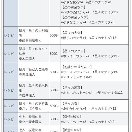
○小さな化石x4 ○星々のナミダx8
【星の錬金ツボ】
○へびのぬけがらx4 ○星々のナミダx8
【星の錬金ランプ】
○小さなこうらx4 ○星々のナミダx8
祭具・星々の大剣絵
【星々の大剣】
レシピ
巻
500G
○ほしのカケラx4 ○星々のナミダx12
※武器鍛冶職人
祭具・星々のタクト
【星々のタクト】
レシピ
絵巻
500G
○ホワイトウッドx4 ○星々のナミダx12
※木工職人
【お詫びの笹だんご】
祭具・笹だんご絵巻
レシピ
500G
○ライスフラワーx4 ○星々のナミダx4
※調理職人
○デリシャスオイルx1
祭具・星々の装束折
【星々の装束】
レシピ
紙
500G
○ホカホカストーンx4 ○星々のナミダx12
※防具職人
祭具・星々の衣折紙
【星々の衣】
レシピ
500G
※さいほう職人
○あやかしそうx4 ○星々のナミダx12
七夕・愛情の書
【愛情+50％】
レシピ
500G
※ツボ錬金職人
○レッドベリーx2 ○星々のナミダx2
七夕・誠意の書
【誠意+50％】