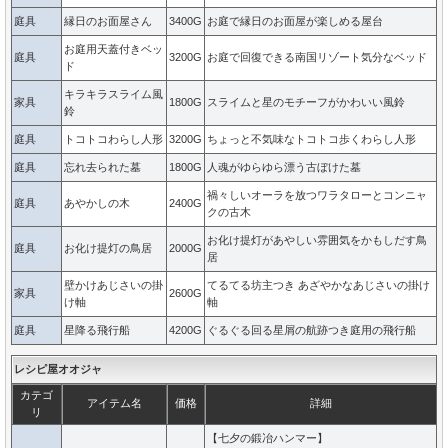
庭具
縁日のお面屋さん
3400G
お庭で縁日のお面屋が楽しめる屋台
お庭用天蓋付きベッ
庭具
3200G
お庭で回復できる南国リゾート気分なベッド
ド
キラキラスライム風
家具
1800G
スライムと星のモチーフがかわいい風鈴
鈴
庭具
トコトコわらし人形
3200G
ちょっと不気味なトコトコ歩くわらし人形
庭具
忘れ去られた墓
1800G
人魂がゆらゆら漂う古ぼけた墓
禍々しいオーラを放つワラタローとコンニャ
庭具
あやかしの木
2400G
クの古木
お化け提灯があやしい雰囲気をかもしだす鳥
庭具
お化け提灯の鳥居
2000G
居
壁かけあじさいの掛
てるてる坊主つき あざやかなあじさいの掛け
家具
2600G
け軸
軸
庭具
星降る飛行船
4200G
ぐるぐる回る星屑の航跡つき庭用の飛行船
レシピ屋オオジャ
カテゴ
アイテム名
価格
詳細
リ
【七夕の鍛冶ハンマー】