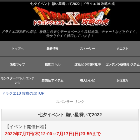
七夕イベント 願い星瞬いて2022 | ドラクエ10 攻略の虎
ドラクエ10攻略の虎は、攻略に必要なデータベースや攻略地図、チャートなど見やすく、
分かりやすく解説しています！
トップへ
最新情報
ストーリー
クエスト
攻略マップ
職業/スキル
迷宮/ピラ/邪神/魔塔
コンテンツ/施設/システム
モンスター/バトルコンテ
装備品/アイテム
職人レシピ
お役立ち
ンツ
ドラクエ10 攻略の虎TOP
スポンサー リンク
七夕イベント 願い星瞬いて2022
【イベント開催日程】
2022年7月7日(木)12:00～7月17日(日)23:59まで