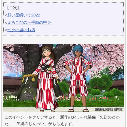
【目次】
○
願い星瞬いて2022
○
よろこびの玉手箱の中身
○
七夕の里のお店
このイベントをクリアすると、新作のおしゃれ装備「矢絣のゆか
た」「矢絣のじんべい」がもらえます。