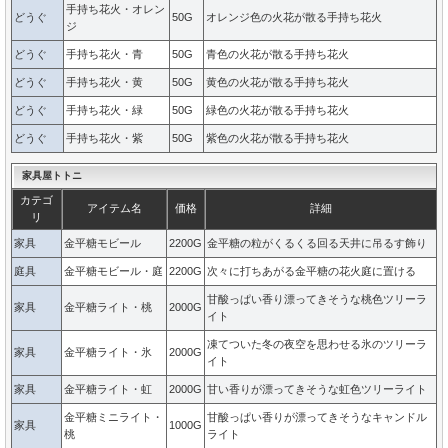
手持ち花火・オレン
どうぐ
50G
オレンジ色の火花が散る手持ち花火
ジ
どうぐ
手持ち花火・青
50G
青色の火花が散る手持ち花火
どうぐ
手持ち花火・黄
50G
黄色の火花が散る手持ち花火
どうぐ
手持ち花火・緑
50G
緑色の火花が散る手持ち花火
どうぐ
手持ち花火・紫
50G
紫色の火花が散る手持ち花火
家具屋トトニ
カテゴ
アイテム名
価格
詳細
リ
家具
金平糖モビール
2200G
金平糖の粒がくるくる回る天井に吊るす飾り
庭具
金平糖モビール・庭
2200G
次々に打ちあがる金平糖の花火庭に置ける
甘酸っぱい香り漂ってきそうな桃色ツリーラ
家具
金平糖ライト・桃
2000G
イト
凍てついた冬の夜空を思わせる氷のツリーラ
家具
金平糖ライト・氷
2000G
イト
家具
金平糖ライト・虹
2000G
甘い香りが漂ってきそうな虹色ツリーライト
金平糖ミニライト・
甘酸っぱい香りが漂ってきそうなキャンドル
家具
1000G
桃
ライト