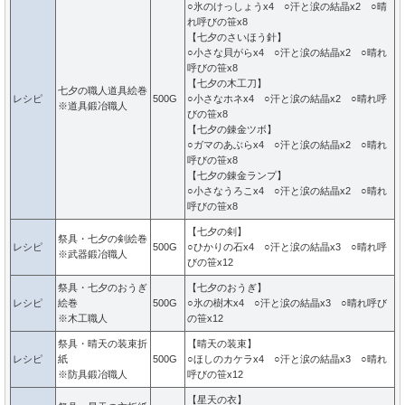
○氷のけっしょうx4 ○汗と涙の結晶x2 ○晴
れ呼びの笹x8
【七夕のさいほう針】
○小さな貝がらx4 ○汗と涙の結晶x2 ○晴れ
呼びの笹x8
【七夕の木工刀】
七夕の職人道具絵巻
レシピ
500G
○小さなホネx4 ○汗と涙の結晶x2 ○晴れ呼
※道具鍛冶職人
びの笹x8
【七夕の錬金ツボ】
○ガマのあぶらx4 ○汗と涙の結晶x2 ○晴れ
呼びの笹x8
【七夕の錬金ランプ】
○小さなうろこx4 ○汗と涙の結晶x2 ○晴れ
呼びの笹x8
【七夕の剣】
祭具・七夕の剣絵巻
レシピ
500G
○ひかりの石x4 ○汗と涙の結晶x3 ○晴れ呼
※武器鍛冶職人
びの笹x12
祭具・七夕のおうぎ
【七夕のおうぎ】
レシピ
絵巻
500G
○氷の樹木x4 ○汗と涙の結晶x3 ○晴れ呼び
※木工職人
の笹x12
祭具・晴天の装束折
【晴天の装束】
レシピ
紙
500G
○ほしのカケラx4 ○汗と涙の結晶x3 ○晴れ
※防具鍛冶職人
呼びの笹x12
【星天の衣】