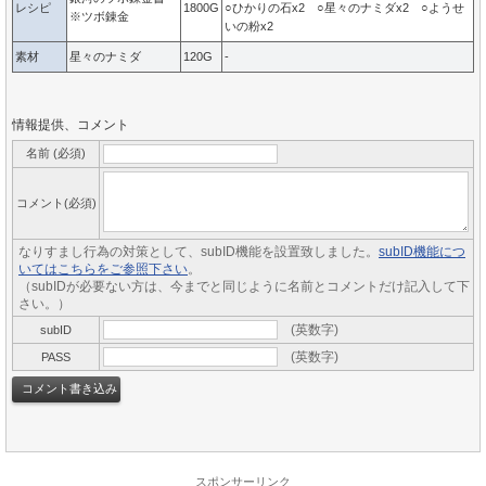
レシピ
1800G
○ひかりの石x2 ○星々のナミダx2 ○ようせ
※ツボ錬金
いの粉x2
素材
星々のナミダ
120G
-
情報提供、コメント
名前 (必須)
コメント(必須)
なりすまし行為の対策として、subID機能を設置致しました。
subID機能につ
いてはこちらをご参照下さい
。
（subIDが必要ない方は、今までと同じように名前とコメントだけ記入して下
さい。）
(英数字)
subID
(英数字)
PASS
スポンサーリンク