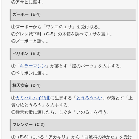
③アサヒに渡す。
ズーボー（E-4）
①ズーボーから「ワンコのエサ」を受け取る。
②グレン城下町（G-5）の木箱を調べてエサを置く。
③ズーボーと話す。
ペリポン（E-3）
①「
キラーマシン
」が落とす「謎のパーツ」を入手する。
②ペリポンに渡す。
極天女帝（D-4）
①
カミハルムイ領北
に生息する「
とうろうへい
」が落とす「上
質な紙とうろう」を入手する。
②極天女帝に渡したら、しぐさ「いのる」を行う。
フレンジー（C-2）
①（E-6）にいる「アカキリ」 から「白波柄のゆかた」を受け