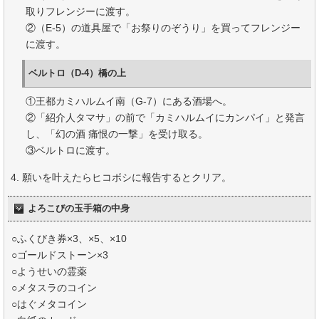
取りフレンジーに渡す。
②（E-5）の道具屋で「お祭りのぞうり」を買ってフレンジー
に渡す。
ベルトロ（D-4）橋の上
①王都カミハルムイ南（G-7）にある酒場へ。
②「紹介人タマサ」の前で「カミハルムイにカンパイ」と発言
し、「幻の酒 痛恨の一撃」を受け取る。
③ベルトロに渡す。
願いを叶えたらヒコボシに報告するとクリア。
よろこびの玉手箱の中身
○ふくびき券×3、×5、×10
○ゴールドストーン×3
○ようせいの霊薬
○メタスラのコイン
○はぐメタコイン