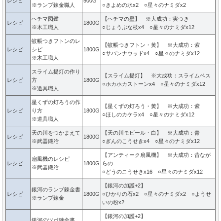
レシピ
500G
※ランプ錬金職人
○きよめの水x2 ○星々のナミダx2
ヘチマ図鑑
【ヘチマの壁】 ※大成功：実つき
レシピ
1800G
※木工職人
○じょうぶな枝x4 ○星々のナミダx12
蚊帳つきフトンのレ
【蚊帳つきフトン・黄】 ※大成功：紫
レシピ
シピ
1800G
○サバンナウッドx4 ○星々のナミダx12
※木工職人
スライム提灯の作り
【スライム提灯】 ※大成功：スライムベス
レシピ
方
1800G
○ホカホカストーンx4 ○星々のナミダx12
※道具職人
星くずの灯ろうの作
【星くずの灯ろう・黄】 ※大成功：紫
レシピ
り方
1800G
○ほしのカケラx4 ○星々のナミダx12
※道具職人
天の川をつかまえて
【天の川モビール・白】 ※大成功：青
レシピ
1800G
※武器鍛冶
○ぎんのこうせきx4 ○星々のナミダx12
【アンティーク扇風機】 ※大成功：昔なが
扇風機のレシピ
レシピ
1800G
らの
※武器鍛冶
○どうのこうせきx16 ○星々のナミダx12
【銀河の加護+2】
銀河のランプ錬金書
レシピ
1800G
○ひかりの石x2 ○星々のナミダx2 ○ようせ
※ランプ錬金
いの粉x2
【銀河の加護+2】
銀河のツボ錬金書