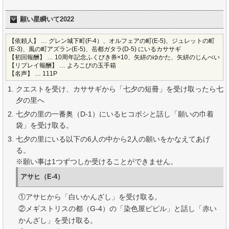
願い星瞬いて2022
【依頼人】 … グレン城下町(F-4）、オルフェアの町(E-5)、ジュレットの町
(E-3)、風の町アズラン(E-5)、岳都ガタラ(D-5) にいるカササギ
【初回報酬】 … 10周年記念ふくびき券×10、矢絣のゆかた、矢絣のじんべい
【リプレイ報酬】 … よろこびの玉手箱
【名声】 … 111P
クエストを受け、カササギから「七夕の短冊」を受け取ったら七
夕の里へ
七夕の里の一番奥（D-1）にいるヒコボシと話し「願いの巾着
袋」を受け取る。
七夕の里にいる以下の6人の中から2人の願いをかなえてあげ
る。
※願い事は1つずつしか受けることができません。
アサヒ（E-4）
①アサヒから「白いかんざし」を受け取る。
②メギストリスの都（G-4）の「染色屋ピピル」と話し「赤い
かんざし」を受け取る。