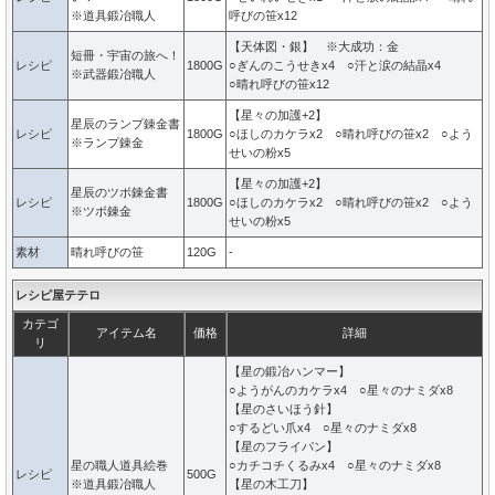
※道具鍛冶職人
呼びの笹x12
【天体図・銀】 ※大成功：金
短冊・宇宙の旅へ！
レシピ
1800G
○ぎんのこうせきx4 ○汗と涙の結晶x4
※武器鍛冶職人
○晴れ呼びの笹x12
【星々の加護+2】
星辰のランプ錬金書
レシピ
1800G
○ほしのカケラx2 ○晴れ呼びの笹x2 ○よう
※ランプ錬金
せいの粉x5
【星々の加護+2】
星辰のツボ錬金書
レシピ
1800G
○ほしのカケラx2 ○晴れ呼びの笹x2 ○よう
※ツボ錬金
せいの粉x5
素材
晴れ呼びの笹
120G
-
レシピ屋テテロ
カテゴ
アイテム名
価格
詳細
リ
【星の鍛冶ハンマー】
○ようがんのカケラx4 ○星々のナミダx8
【星のさいほう針】
○するどい爪x4 ○星々のナミダx8
【星のフライパン】
星の職人道具絵巻
○カチコチくるみx4 ○星々のナミダx8
レシピ
500G
※道具鍛冶職人
【星の木工刀】