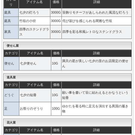
アイテム名
価格
詳細
リ
庭具
七夕の灯ろう
3000G
笹飾りモチーフがあしらわれた風流な灯ろう
庭具
竹垣の小径
3000G
侘び寂びを感じられる閑雅な竹垣
四季のステンドグラ
家具
3000G
四季を彩る和風レトロなステンドグラス
ス
便せん屋
カテゴリ
アイテム名
価格
詳細
満天の星が美しい七夕の里のお店限定の便せ
便せん
七夕便せん
10G
ん
道具屋
カテゴリ
アイテム名
価格
詳細
願い事を書いて笹に結わえるとかなうという
どうぐ
七夕の短冊
10G
短冊
ゆかたを着る時に足元を演出する異国の履き
足
お祭りのぞうり
100G
物
花火屋
カテゴリ
アイテム名
価格
詳細