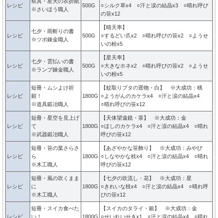
祭具・星天の衣折紙
レシピ
500G
○シルク草x4 ○汗と涙の結晶x3 ○晴れ呼び
※さいほう職人
の笹x12
【晴天率】
七夕・雨斬りの書
レシピ
500G
○するどい爪x2 ○晴れ呼びの笹x2 ○ようせ
※ツボ錬金職人
いの粉x5
【星天率】
七夕・雲払いの書
レシピ
500G
○大きなホネx2 ○晴れ呼びの笹x2 ○ようせ
※ランプ錬金職人
いの粉x5
短冊・ムシよけ祈
【蚊取りブタの置物・白】 ※大成功：桃
レシピ
願！
1800G
○ようがんのカケラx4 ○汗と涙の結晶x4
※道具鍛冶職人
○晴れ呼びの笹x12
短冊・星空を見上げ
【天体望遠鏡・茶】 ※大成功：金
レシピ
て
1800G
○ほしのカケラx4 ○汗と涙の結晶x4 ○晴れ
※武器鍛冶職人
呼びの笹x12
短冊・笹の葉さらさ
【あざやかな笹飾り】 ※大成功：みやび
レシピ
ら
1800G
○しなやかな枝x4 ○汗と涙の結晶x4 ○晴れ
※木工職人
呼びの笹x12
短冊・風の吹くまま
【七夕の吹流し・花】 ※大成功：星
レシピ
に
1800G
○きれいな枝x4 ○汗と涙の結晶x4 ○晴れ呼
※木工職人
びの笹x12
短冊・スイカ食べた
【スイカのタライ・銀】 ※大成功：金
レシピ
い！
1800G
○せいれいせきx1 ○汗と涙の結晶x4 ○晴れ