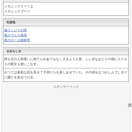
メカニックスーツ上
メカニックブーツ
生息地
偽リンジャの塔
偽ロヴォス高地
真のローヌ樹林帯
まめちしき
持ち主の人形使いに捨てられあてもなくさまよう人形。ふしぎなおどりの他にスクル
トの呪文も使いこなす。
かつては多彩な芸を見せて子供たちを楽しませていた。その頃をなつかしんでしきり
に踊りを見せつける。
スポンサーリンク