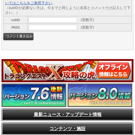
いてはこちらをご参照下さい
。
（subIDが必要ない方は、今までと同じように名前とコメントだけ記入して下
さい。）
(英数字)
subID
(英数字)
PASS
最新ニュース・アップデート情報
コンテンツ・施設