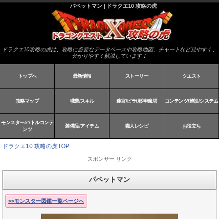
パペットマン | ドラクエ10 攻略の虎
ドラクエ10攻略の虎は、攻略に必要なデータベースや攻略地図、チャートなど見やすく、
分かりやすく解説しています！
トップへ
最新情報
ストーリー
クエスト
攻略マップ
職業/スキル
迷宮/ピラ/邪神/魔塔
コンテンツ/施設/システム
モンスター/バトルコンテ
装備品/アイテム
職人レシピ
お役立ち
ンツ
ドラクエ10 攻略の虎TOP
スポンサー リンク
パペットマン
>>モンスター図鑑一覧ページへ