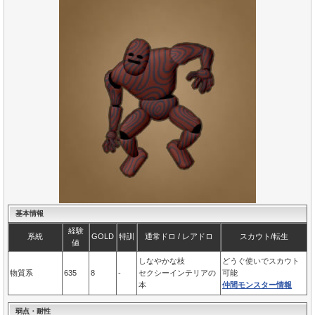
基本情報
経験
系統
GOLD
特訓
通常ドロ / レアドロ
スカウト/転生
値
しなやかな枝
どうぐ使いでスカウト
物質系
635
8
-
セクシーインテリアの
可能
本
仲間モンスター情報
弱点・耐性