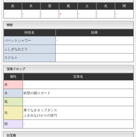
炎
氷
雷
風
土
光
闇
-
-
-
○
-
-
-
特技
特技名
効果
パペットシャワー
-
ふしぎなおどり
スクルト
宝珠ドロップ
属性
宝珠名
炎
-
水
鉄壁の踊りガード
風
-
果てなきタップダンス
光
ぶきみなひかりの技巧
闇
-
白宝箱