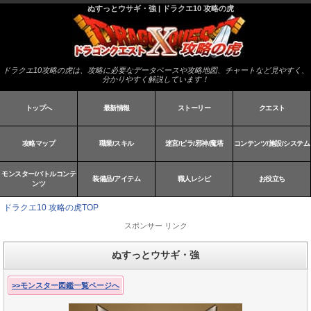
ぬすっとウサギ・強 | ドラクエ10 攻略の虎
ドラクエ10攻略の虎は、攻略に必要なデータベースや攻略地図、チャートなど見やすく、
分かりやすく解説しています！
トップへ
最新情報
ストーリー
クエスト
攻略マップ
職業/スキル
迷宮/ピラ/邪神/魔塔
コンテンツ/施設/システム
モンスター/バトルコンテ
装備品/アイテム
職人レシピ
お役立ち
ンツ
ドラクエ10 攻略の虎TOP
スポンサー リンク
ぬすっとウサギ・強
>>モンスター図鑑一覧ページへ