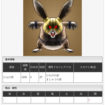
基本情報
経験
系統
GOLD
特訓
通常ドロ / レアドロ
スカウト/転生
値
けものの皮
けもの系
1605
6
2P
-
まじゅうの皮
弱点・耐性
炎
氷
雷
風
土
光
闇
-
-
-
-
-
-
○