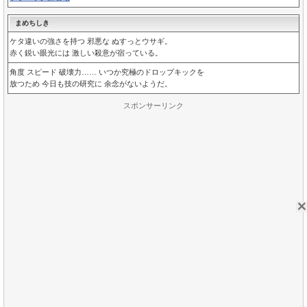
まめちしき
ケタ違いの強さを持つ 邪悪な ぬすっとウサギ。
赤く鋭い眼光には 激しい殺意が宿っている。
角度 スピード 破壊力…… いつか究極のドロップキックを
放つため 今日も技の研究に 余念がないようだ。
スポンサーリンク