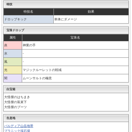
特技
特技名
効果
ドロップキック
単体にダメージ
宝珠ドロップ
属性
宝珠名
炎
神業の手
水
-
風
-
光
マジックルーレットの戦域
闇
ムーンサルトの極意
白宝箱
大怪傑のはちまき
大怪傑の装束下
大怪傑のブーツ
生息地
バルディア山岳地帯
ブラニック採石場