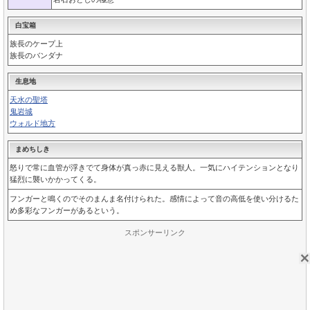
白宝箱
族長のケープ上
族長のバンダナ
生息地
天水の聖塔
鬼岩城
ウォルド地方
まめちしき
怒りで常に血管が浮きでて身体が真っ赤に見える獣人。一気にハイテンションとなり
猛烈に襲いかかってくる。
フンガーと鳴くのでそのまんま名付けられた。感情によって音の高低を使い分けるた
め多彩なフンガーがあるという。
スポンサーリンク