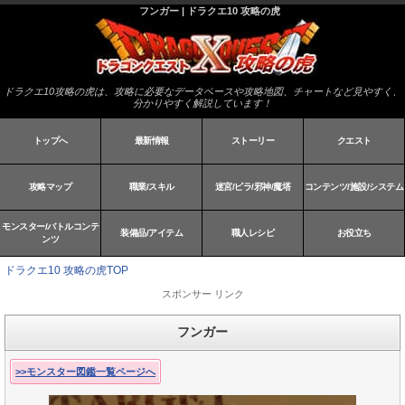
フンガー | ドラクエ10 攻略の虎
ドラクエ10攻略の虎は、攻略に必要なデータベースや攻略地図、チャートなど見やすく、
分かりやすく解説しています！
トップへ
最新情報
ストーリー
クエスト
攻略マップ
職業/スキル
迷宮/ピラ/邪神/魔塔
コンテンツ/施設/システム
モンスター/バトルコンテ
装備品/アイテム
職人レシピ
お役立ち
ンツ
ドラクエ10 攻略の虎TOP
スポンサー リンク
フンガー
>>モンスター図鑑一覧ページへ