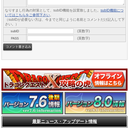
なりすまし行為の対策として、subID機能を設置致しました。
subID機能につ
いてはこちらをご参照下さい
。
（subIDが必要ない方は、今までと同じように名前とコメントだけ記入して下
さい。）
(英数字)
subID
(英数字)
PASS
最新ニュース・アップデート情報