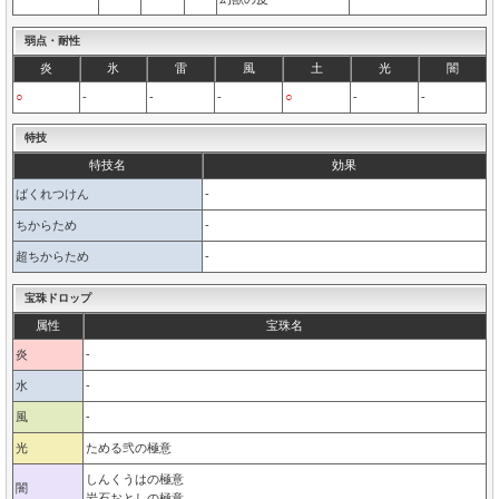
弱点・耐性
炎
氷
雷
風
土
光
闇
○
-
-
-
○
-
-
特技
特技名
効果
ばくれつけん
-
ちからため
-
超ちからため
-
宝珠ドロップ
属性
宝珠名
炎
-
水
-
風
-
光
ためる弐の極意
しんくうはの極意
闇
岩石おとしの極意