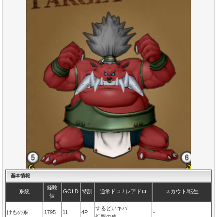
基本情報
経験
系統
GOLD
特訓
通常ドロ / レアドロ
スカウト/転生
値
するどいキバ
けもの系
1795
11
4P
-
幻獣の皮