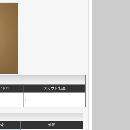
レアドロ
スカウト/転生
-
技名
効果