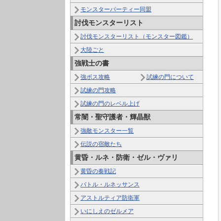
モンスターパーティー同盟
討伐モンスターリスト
討伐モンスターリスト（モンスター図鑑）
大陸ごと
強戦士の書
強ボス攻略
試練の門について
試練の門攻略
試練の門のレベル上げ
常闇・聖守護者・輝晶獣
強敵モンスター一覧
伝説の宿敵たち
黄昏・ルネ・防衛・ゼル・ヴァリ
黄昏の奏戦記
バトル・ルネッサンス
アストルティア防衛軍
いにしえのゼルメア