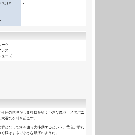
いちげき
-
マ
スーツ
ブレス
シューズ
き
と夜色の体毛がしま模様を描く小さな魔獣。メダパニ
て大混乱を引き起こす。
大群となって河を渡り大移動するという。黄色い群れ
泳ぐ様はまるで小さな銀河のようだ。