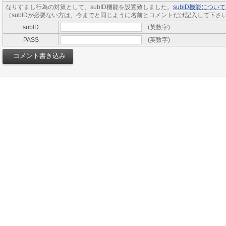
なりすまし行為の対策として、subID機能を設置致しました。
subID機能につ
（subIDが必要ない方は、今までと同じように名前とコメントだけ記入して下さ
subID
(英数字)
PASS
(英数字)