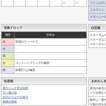
-
-
-
-
-
○
△
つうこんの
ドルマドン
メダパニー
宝珠ドロップ
白宝箱
属性
宝珠名
スターダム
スターダム
炎
戦場のヴィーナス
スターダム
水
-
風
-
光
ゴッドジャグリングの極意
闇
双竜打ちの極意
生息地
まめちし
真のリャナ荒涼地帯
星色の体毛
天ツ風の原
ーマを唱え
未完のラゼアの風穴
数年に一度
豊穣の密林
が夜の河を