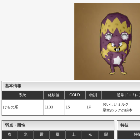
基本情報
系統
経験値
GOLD
特訓
通常ドロ / 
おいしいミルク
けもの系
1133
15
1P
星空のラグの絵本
弱点・耐性
特技
炎
氷
雷
風
土
光
闇
特