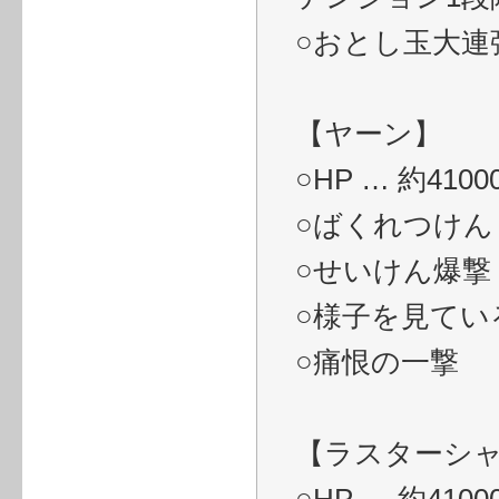
○おとし玉大連
【ヤーン】
○HP … 約4100
○ばくれつけん
○せいけん爆撃
○様子を見てい
○痛恨の一撃
【ラスターシ