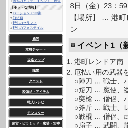
□
過去のアプデ・イベント・放送
8日（金）23：59
【ホットな情報】
□
バージョン3.5中期
【場所】 … 港
□
幻想画
□
野生のセラフィ
ン
□
野生のフォステイル
施設
イベント1（
攻略チャート
港町レンドア南（
攻略マップ
厄払い用の武器
職業
○陣刀 … 戦士
クエスト
○短刀 … 魔使
装備品・アイテム
○突槍 … 僧侶
職人レシピ
○斧斤 … 戦士
モンスター
○戦棍 … 僧侶
迷宮・ピラミッド・魔塔・邪神
○扇子 … 武闘