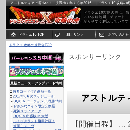
アストルティアで厄払い！ 決戦ゆく年くる年2016 | ドラクエ10 攻略の
ドラクエ10攻略の虎は、攻
スや攻略地図、チャート、
かりやすく解説しています
ドラクエ10 TOP
相互リンク
お問い合わせ
ドラクエ 攻略の虎総合TOP
スポンサーリンク
最新ニュース・アップデート情報
□
特典コード付き商品一覧
アストルテ
□
2017年6月のスケジュール
├
DQXTV バージョン3.5後期情報
├
おさかなコイン限定交換屋
├
死神スライダーク
├
DQXTV 出張版 in 大阪
├
ふくびきランド復興計画！
【開催日程】 … 2
└
海冥主メイヴ