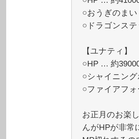
○HP … 約4100
○おうぎのまい
○ドラゴンステ
【ユナティ】
○HP … 約3900
○シャイニング
○ファイアフォ
お正月のお楽
んがHPが非常