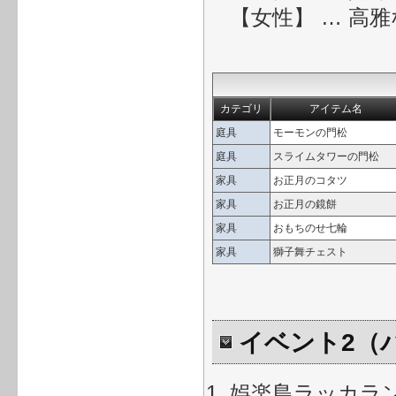
【女性】 … 高
カテゴリ
アイテム名
庭具
モーモンの門松
庭具
スライムタワーの門松
家具
お正月のコタツ
家具
お正月の鏡餅
家具
おもちのせ七輪
家具
獅子舞チェスト
イベント2（
娯楽島ラッカラ