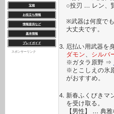
○投刃 … レン
宝箱
お役立ち情報
※武器は何度で
情報提供など
大丈夫です。
基本情報
プレイガイド
厄払い用武器を
スポンサーリンク
ダモン
、
シルバ
※ガタラ原野 ⇒
※とこしえの氷原
がおすすめ。
新春ふくびきマ
を受け取る。
【男性】 … 典