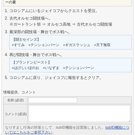
ーの書
コロシアムにいるジェイコフからクエストを受注。
古代オルセコ闘技場へ。
※ガートラント領 ⇒ オルセコ高地 ⇒ 古代オルセコ闘技場
最深部の闘技場・舞台でボス戦へ。
【闘士セインズ】
○すてみ ○テンションバーン ○ギガスラッシュ ○天下無双
再び闘技場・舞台でボス戦へ。
【ブランドンビースト】
○はげしいほのお ○いなずま ○テンションバーン
コロシアムに戻り、ジェイコフに報告するとクリア。
情報提供、コメント
名前 (必須)
コメント(必須)
なりすまし行為の対策として、subID機能を設置致しました。
subID機能につ
いてはこちらをご参照下さい
。