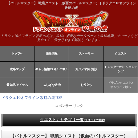
【バトルマスター】 職業クエスト（仮面のバトルマスター） | ドラクエ10オフライン
攻略の虎
ドラクエ10オフライン 攻略の虎は、攻略に必要なデータベースや攻略地図、チャートなど
見やすく、分かりやすく解説しています！
トップへ
最新情報
ストーリー
クエスト
モンスター/バトルコンテ
攻略マップ
キャラ情報/スキルパネル
カジノ/釣り/施設
ンツ
ドラゴンクエストX
装備品/アイテム
ふしぎな鍛冶
お役立ち
オンライン版へ
ドラクエ10オフライン 攻略の虎TOP
スポンサー リンク
クエスト / カテゴリ一覧
(クリックで開閉)
【バトルマスター】 職業クエスト（仮面のバトルマスター）