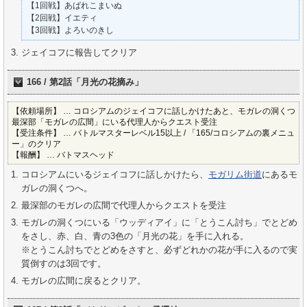
【1回戦】あばれこまいぬ
【2回戦】イエティ
【3回戦】よろいのきし
ジェイコフに報告してクリア
166 / 第2話「月光の花摘み」
【依頼場所】 … コロシアムのジェイコフに話しかけたあと、モガレの洞くつ
最深部「モガレの広間」にいる代理人からクエスト受注
【受注条件】 … バトルマスターレベル15以上 / 「165/コロシアムの裏メニュ
ー」のクリア
【報酬】 … バトマスヘッド
コロシアムにいるジェイコフに話しかけたら、
モガリム街道
にあるモ
ガレの洞くつへ。
最深部のモガレの広間で代理人からクエストを受注
モガレの洞くつにいる「ウッディアイ」に「とうこん討ち」でとどめ
をさし、赤、白、青の3色の「月光の花」を手に入れる。
※とうこん討ちでとどめをさすと、必ずどれかの花が手に入るので実
質倒すのは3回です。
モガレの広間に戻るとクリア。