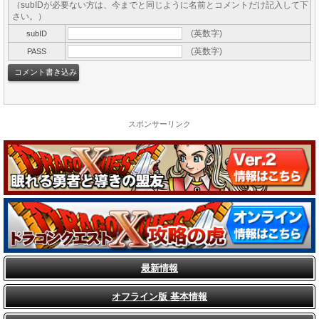
（subIDが必要ない方は、今までと同じように名前とコメントだけ記入して下
さい。）
(英数字)
subID
(英数字)
PASS
スポンサーリンク
最新情報
オフライン版 基本情報