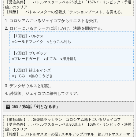
【受注条件】 … バトルマスターレベル25以上 / 「167/バトリンピック・予選
編」のクリア
【報酬】 … バトルマスターの必殺技「テンションブースト」を覚える。
コロシアムにいるジェイコフからクエストを受注。
ロビーにいるクラークに話しかけ、決勝を開始する。
【1回戦】バルケス
○シールドブレイク ○とうこん討ち
【2回戦】ブリギッテ
○ブレードガード ○すてみ ○渾身斬り
【3回戦】闘士セインズ
○すてみ ○無心こうげき
デンタザウルスと戦闘。
討伐後、ジェイコフに報告してクリア。
169 / 第5話「剣となる者」
【依頼場所】 … 娯楽島ラッカラン コロシアム地下にいるジェイコフ
【受注条件】 … バトルマスターレベル30以上 / 「168/バトリンピック・決勝
編」のクリア
【報酬】 … バトルマスターの証 / スキルアップパネル・銀 / バトマスアーマ