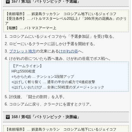
167 / 第3話「バトリンピック・予選編」
【依頼場所】 … 娯楽島ラッカラン コロシアム地下にいるジェイコフ
【受注条件】 … バトルマスターレベル20以上 / 「166/月光の花摘み」のクリ
ア
【報酬】 … バトマスアーマー上
コロシアムにいるジェイコフから「予選参加証」を受け取る。
ロビーにいるクラークに話しかけ予選を開始する。
プクレット地方
の北東にある
けがれの谷
へ。
けがれの谷についたら西へ進み、けがれの谷底でボス戦へ。
【アームライオン】
HPは5500程度
○ちからため … テンション1段階アップ
○はげしく斬り裂く … 通常の半分の威力で4連続攻撃
○はげしいおたけび … 全体に50程度のダメージ＋ショック
討伐後、「闘士の割符」を入手。
コロシアムに戻り、クラークにを渡すとクリア。
168 / 第4話「バトリンピック・決勝編」
【依頼場所】 … 娯楽島ラッカラン コロシアム地下にいるジェイコフ