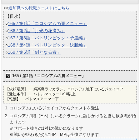
>>
追加職への転職クエストはこちら
【目次】
○
165 / 第1話「コロシアムの裏メニュー」
○
166 / 第2話「月光の花摘み」
○
167 / 第3話「バトリンピック・予選編」
○
168 / 第4話「バトリンピック・決勝編」
○
169 / 第5話「剣となる者」
165 / 第1話「コロシアムの裏メニュー」
【依頼場所】 … 娯楽島ラッカラン、コロシアム地下にいるジェイコフ
【受注条件】 … バトルマスターLv10以上
【報酬】 …バトマスアーマー下
コロシアムにいるジェイコフからクエストを受注
コロシアム1階（E-5）にいるクラークに話しかけると勝ち抜き戦が始
まります
※サポート抜きの1対1の戦いになります
※戦いが終わるたびにHP、MPは全快になります