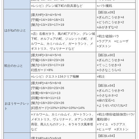
○レシピ）グレン城下町の防具屋など
○パラ/魔戦
【鍛冶Lv28】
[最大HP]+3/+4/+5/+6
○ぎんのこうせき×4
[守備]+14/+16/+18/+21
○どうのこうせき×2
[魅力]+13/+15/+17/+19
○みがきずな×2
はがねのかぶと
○店）岳都ガタラ、風の町アズラン、グレン城
○戦士/盗賊/パラ
下町、オルフェアの町、ジュレットの町、ド
○ラグアス ○ヒューザ
ルワーム、カミハルムイ、ガートラント、メ
○ダストン
ギストリス、ヴェリナードなど
[最大HP]+3/+4/+5/+6
【鍛冶Lv30】
[守備]+16/+19/+23/+26
○ぎんのこうせき×4
[魅力]+13/+15/+17/+19
○てっこうせき×3
戦士のかぶと
幻惑ガード+8%
○小さなこうら×1
○レシピ）クエスト134クリア報酬
○戦士
[最大HP]+4/+5/+6/+8
【鍛冶Lv34】
[守備]+18/+20/+23/+26
○ぎんのこうせき×5
[攻魔]+8/+9/+11/+13
○小さなホネ×2
[回魔]+8/+9/+11/+13
○緑の宝石×1
[魅力]+18/+20/+23/+26
まほうサークレッ
○ようせいのひだね×2
[幻惑ガード]+10%/+10%/+10%/+14%
ト
○ドルワーム、カミハルムイ、ガートラント、
○戦士/僧侶/盗賊/旅芸/パラ/
メギストリス、ヴェリナード、オアシスの隊
魔戦/踊り
商宿、商人たちのテント、キラキラ大風車塔
○マイユ ○ラグアス
など
○ヒューザ ○ダストン
【鍛冶Lv34】
[最大HP]+4/+5/+6/+8