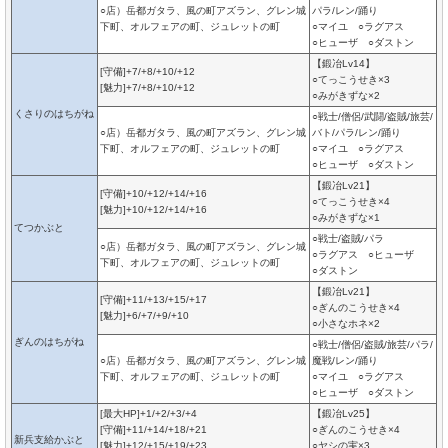
○店）岳都ガタラ、風の町アズラン、グレン城
パラ/レン/踊り
下町、オルフェアの町、ジュレットの町
○マイユ ○ラグアス
○ヒューザ ○ダストン
【鍛冶Lv14】
[守備]+7/+8/+10/+12
○てっこうせき×3
[魅力]+7/+8/+10/+12
○みがきずな×2
くさりのはちがね
○戦士/僧侶/武闘/盗賊/旅芸/
○店）岳都ガタラ、風の町アズラン、グレン城
バト/パラ/レン/踊り
下町、オルフェアの町、ジュレットの町
○マイユ ○ラグアス
○ヒューザ ○ダストン
【鍛冶Lv21】
[守備]+10/+12/+14/+16
○てっこうせき×4
[魅力]+10/+12/+14/+16
○みがきずな×1
てつかぶと
○戦士/盗賊/パラ
○店）岳都ガタラ、風の町アズラン、グレン城
○ラグアス ○ヒューザ
下町、オルフェアの町、ジュレットの町
○ダストン
【鍛冶Lv21】
[守備]+11/+13/+15/+17
○ぎんのこうせき×4
[魅力]+6/+7/+9/+10
○小さなホネ×2
ぎんのはちがね
○戦士/僧侶/盗賊/旅芸/パラ/
○店）岳都ガタラ、風の町アズラン、グレン城
魔戦/レン/踊り
下町、オルフェアの町、ジュレットの町
○マイユ ○ラグアス
○ヒューザ ○ダストン
[最大HP]+1/+2/+3/+4
【鍛冶Lv25】
[守備]+11/+14/+18/+21
○ぎんのこうせき×4
新兵支給かぶと
[魅力]+12/+15/+19/+23
○ヤシの実×3