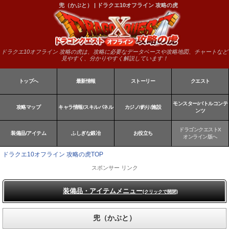
兜（かぶと） | ドラクエ10オフライン 攻略の虎
ドラクエ10オフライン 攻略の虎は、攻略に必要なデータベースや攻略地図、チャートなど
見やすく、分かりやすく解説しています！
トップへ
最新情報
ストーリー
クエスト
モンスター/バトルコンテ
攻略マップ
キャラ情報/スキルパネル
カジノ/釣り/施設
ンツ
ドラゴンクエストX
装備品/アイテム
ふしぎな鍛冶
お役立ち
オンライン版へ
ドラクエ10オフライン 攻略の虎TOP
スポンサー リンク
装備品・アイテムメニュー
(クリックで開閉)
兜（かぶと）