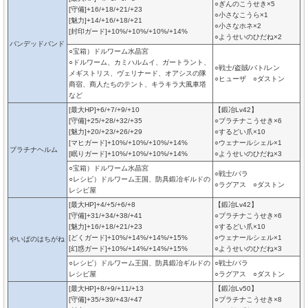
○ぎんのこうせき×5
[守備]+16/+18/+21/+23
○小さなこうら×1
[魅力]+14/+16/+18/+21
○小さなホネ×2
[封印ガード]+10%/+10%/+10%/+14%
○ようせいのひだね×2
バンデッドバンド
○宝箱）ドルワーム水晶宮
○ドルワーム、カミハルムイ、ガートラント、
○戦士/盗賊/バト/レン
メギストリス、ヴェリナード、オアシスの隊
○ヒューザ ○ダストン
商宿、商人たちのテント、キラキラ大風車塔
など
[最大HP]+6/+7/+9/+10
【鍛冶Lv42】
[守備]+25/+28/+32/+35
○プラチナこうせき×6
[魅力]+20/+23/+26/+29
○するどい爪×10
[マヒガード]+10%/+10%/+10%/+14%
○ウェナールシェル×1
プラチナヘルム
[眠りガード]+10%/+10%/+10%/+14%
○ようせいのひだね×3
○宝箱）ドルワーム水晶宮
○戦士/パラ
○レシピ）ドルワーム王国、防具鍛冶ギルドの
○ラグアス ○ダストン
レシピ屋
[最大HP]+4/+5/+6/+8
【鍛冶Lv42】
[守備]+31/+34/+38/+41
○プラチナこうせき×6
[魅力]+16/+18/+21/+23
○するどい爪×10
[どくガード]+10%/+14%/+14%/+15%
○ウェナールシェル×1
やいばのはちがね
[幻惑ガード]+10%/+14%/+14%/+15%
○ようせいのひだね×3
○レシピ）ドルワーム王国、防具鍛冶ギルドの
○戦士/パラ
レシピ屋
○ラグアス ○ダストン
[最大HP]+8/+9/+11/+13
【鍛冶Lv50】
[守備]+35/+39/+43/+47
○プラチナこうせき×8