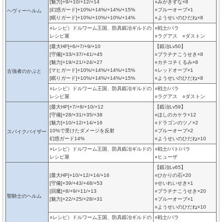
[魅力]+9/+10/+12/+14
○みがきずな×8
[幻惑ガード]+10%/+14%/+14%/+15%
○ブルーオーブ×1
ヘヴィーヘルム
[眠りガード]+10%/+10%/+10%/+14%
○ようせいのひだね×8
○レシピ）ドルワーム王国、防具鍛冶ギルドの
○戦士/パラ
レシピ屋
○ラグアス ○ダストン
[最大HP]+6/+7/+9/+10
【鍛冶Lv50】
[守備]+33/+37/+41/+45
○プラチナこうせき×8
[魅力]+19/+21/+24/+27
○カチコチくるみ×8
[マヒガード]+10%/+14%/+14%/+15%
○レッドオーブ×1
古強者のかぶと
[眠りガード]+10%/+14%/+14%/+15%
○ようせいのひだね×8
○レシピ）ドルワーム王国、防具鍛冶ギルドの
○戦士/パラ
レシピ屋
○ラグアス ○ダストン
[最大HP]+7/+8/+10/+12
【鍛冶Lv59】
[守備]+28/+31/+35/+38
○ほしのカケラ×12
[魅力]+10/+12/+14/+16
○ドラゴンのツノ×2
10%で受けたダメージを反射
○ブルーオーブ×2
スパイクバイザー
幻惑ガード14%
○ようせいのひだね×10
○レシピ）ドルワーム王国、防具鍛冶ギルドの
○戦士/バト/パラ
レシピ屋
○ヒューザ
【鍛冶Lv65】
[最大HP]+10/+12/+14/+16
○ひかりの石×20
[守備]+39/+43/+48/+53
○せいれいせき×1
[回魔]+8/+9/+11/+13
○プラチナこうせき×20
聖騎士のヘルム
[魅力]+22/+25/+28/+31
○ブルーオーブ×1
○ようせいのひだね×10
○レシピ）ドルワーム王国、防具鍛冶ギルドの
○戦士/パラ