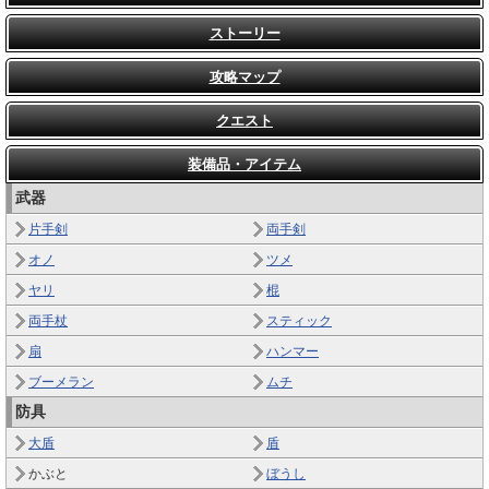
ストーリー
攻略マップ
クエスト
装備品・アイテム
武器
片手剣
両手剣
オノ
ツメ
ヤリ
棍
両手杖
スティック
扇
ハンマー
ブーメラン
ムチ
防具
大盾
盾
かぶと
ぼうし