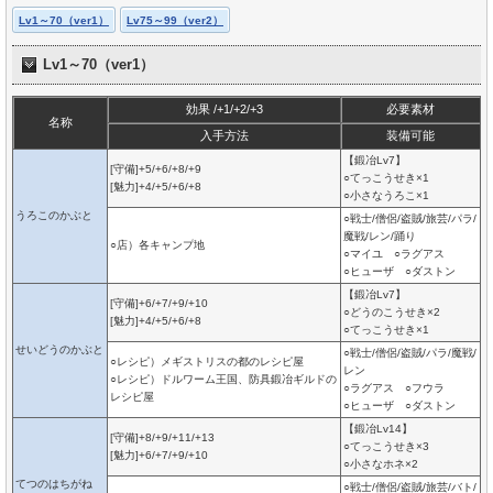
Lv1～70（ver1）
Lv75～99（ver2）
Lv1～70（ver1）
効果 /+1/+2/+3
必要素材
名称
入手方法
装備可能
【鍛冶Lv7】
[守備]+5/+6/+8/+9
○てっこうせき×1
[魅力]+4/+5/+6/+8
○小さなうろこ×1
うろこのかぶと
○戦士/僧侶/盗賊/旅芸/パラ/
魔戦/レン/踊り
○店）各キャンプ地
○マイユ ○ラグアス
○ヒューザ ○ダストン
【鍛冶Lv7】
[守備]+6/+7/+9/+10
○どうのこうせき×2
[魅力]+4/+5/+6/+8
○てっこうせき×1
せいどうのかぶと
○戦士/僧侶/盗賊/パラ/魔戦/
○レシピ）メギストリスの都のレシピ屋
レン
○レシピ）ドルワーム王国、防具鍛冶ギルドの
○ラグアス ○フウラ
レシピ屋
○ヒューザ ○ダストン
【鍛冶Lv14】
[守備]+8/+9/+11/+13
○てっこうせき×3
[魅力]+6/+7/+9/+10
○小さなホネ×2
てつのはちがね
○戦士/僧侶/盗賊/旅芸/バト/