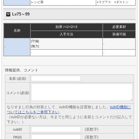
レシピ屋
○ラグアス ○ダストン
Lv75～99
効果 /+1/+2/+3
必要素材
名称
入手方法
装備可能
[守備]
-
[魅力]
-
-
-
情報提供、コメント
名前 (必須)
コメント(必須)
なりすまし行為の対策として、subID機能を設置致しました。
subID機能に
ついてはこちらをご参照下さい
。
（subIDが必要ない方は、今までと同じように名前とコメントだけ記入して
下さい。）
(英数字)
subID
(英数字)
PASS