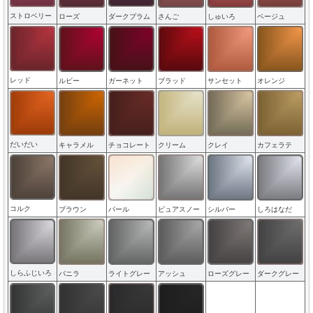
ストロベリー
ローズ
ダークプラム
さんご
しゅいろ
ベージュ
レッド
ルビー
ガーネット
ブラッド
サンセット
オレンジ
だいだい
キャラメル
チョコレート
クリーム
クレイ
カフェラテ
コルク
ブラウン
パール
ピュアスノー
シルバー
しろはなだ
しらふじいろ
バニラ
ライトグレー
アッシュ
ローズグレー
ダークグレー