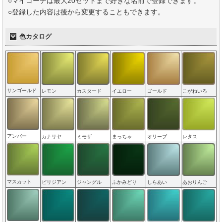
○マイコーデは最大20セットまで好きな名前で登録できます。
○登録した内容は後から変更することもできます。
色カタログ
サンゴールド
レモン
カスタード
イエロー
ゴールド
こがねいろ
アンバー
カナリヤ
ミモザ
まっちゃ
オリーブ
レタス
マスカット
ビリジアン
ジャングル
ふかみどり
しらあい
あおりんご