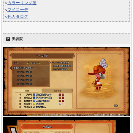
○
カラーリング屋
○
マイコーデ
○
色カタログ
美容院