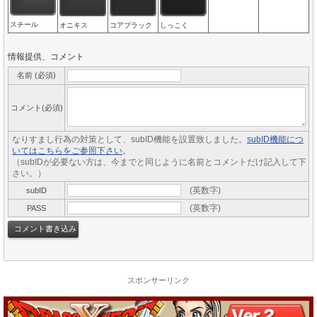
スチール
オニキス
コアブラック
しっこく
情報提供、コメント
名前 (必須)
コメント(必須)
なりすまし行為の対策として、subID機能を設置致しました。
subID機能につ
いてはこちらをご参照下さい
。
（subIDが必要ない方は、今までと同じように名前とコメントだけ記入して下
さい。）
(英数字)
subID
(英数字)
PASS
スポンサーリンク