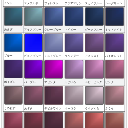
ミント
エメラルド
フォレスト
アクアマリン
スカイブルー
シーグリーン
あさぎ
アイスブルー
グレーブルー
ネイビー
ダークブルー
ミッドナイト
ブルー
ピュアブルー
ミストグレー
ラベンダー
アメジスト
バイオレット
ポイズン
パープル
マゼンタ
ふじいろ
ベビーピンク
ピンク
うめねず
あずき
デビルワイン
オーロラ
うすざくら
さくら