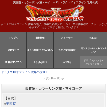
美容院・カラーリング屋・マイコーデ | ドラクエ10オフライン 攻略の虎
ドラクエ10オフライン 攻略の虎は、攻略に必要なデータベースや攻略地図、チャートなど
見やすく、分かりやすく解説しています！
トップへ
最新情報
ストーリー
クエスト
モンスター/バトルコンテ
攻略マップ
キャラ情報/スキルパネル
カジノ/釣り/施設
ンツ
ドラゴンクエストX
装備品/アイテム
ふしぎな鍛冶
お役立ち
オンライン版へ
ドラクエ10オフライン 攻略の虎TOP
スポンサー リンク
美容院・カラーリング屋・マイコーデ
【目次】
○
美容院