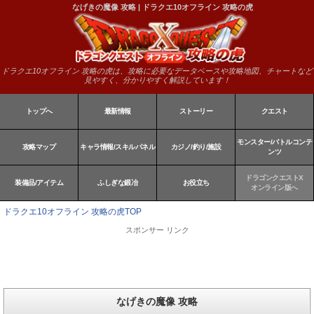
なげきの魔像 攻略 | ドラクエ10オフライン 攻略の虎
ドラクエ10オフライン 攻略の虎は、攻略に必要なデータベースや攻略地図、チャートなど
見やすく、分かりやすく解説しています！
トップへ
最新情報
ストーリー
クエスト
モンスター/バトルコンテ
攻略マップ
キャラ情報/スキルパネル
カジノ/釣り/施設
ンツ
ドラゴンクエストX
装備品/アイテム
ふしぎな鍛冶
お役立ち
オンライン版へ
ドラクエ10オフライン 攻略の虎TOP
スポンサー リンク
なげきの魔像 攻略