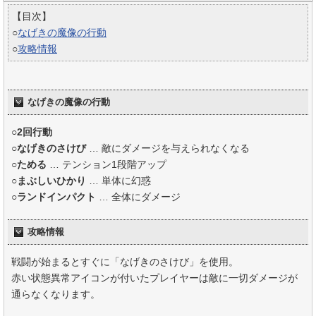
【目次】
○
なげきの魔像の行動
○
攻略情報
なげきの魔像の行動
○2回行動
○
なげきのさけび
… 敵にダメージを与えられなくなる
○
ためる
… テンション1段階アップ
○
まぶしいひかり
… 単体に幻惑
○
ランドインパクト
… 全体にダメージ
攻略情報
戦闘が始まるとすぐに「なげきのさけび」を使用。
赤い状態異常アイコンが付いたプレイヤーは敵に一切ダメージが
通らなくなります。