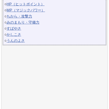
○
HP（ヒットポイント）
○
MP（マジックパワー）
○
ちから・攻撃力
○
みのまもり・守備力
○
すばやさ
○
かしこさ
○
うんのよさ