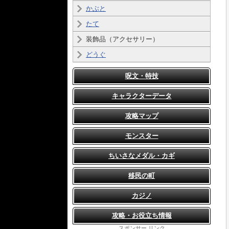
かぶと
たて
装飾品（アクセサリー）
どうぐ
呪文・特技
キャラクターデータ
攻略マップ
モンスター
ちいさなメダル・カギ
移民の町
カジノ
攻略・お役立ち情報
スポンサー リンク