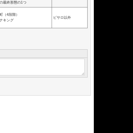
の最終形態の1つ
町（4段階）
ピサロ以外
ナキング