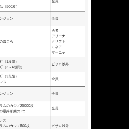
全員
品（500枚）
ンジョン
全員
勇者
アリーナ
のほこら
クリフト
ミネア
マーニャ
町（1段階）
ピサロ以外
町（3～4段階）
町（3段階）
全員
レス
ンジョン
全員
ラムのカジノ25000枚
全員
の最終形態の1つ
レス
ラムのカジノ500枚
ピサロ以外