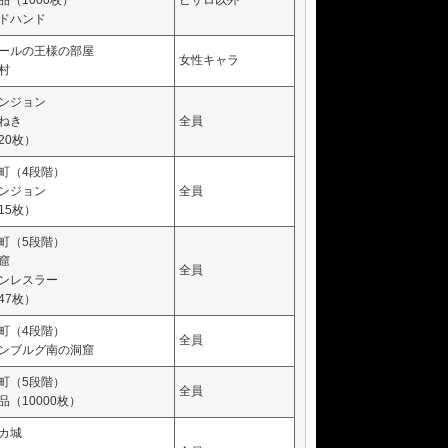
品（1000枚）
ピサロ以外
ドハンド
ールの王様の部屋
女性キャラ
村
ンジョン
ねき
全員
20枚）
町（4段階）
ンジョン
全員
15枚）
町（5段階）
窟
全員
ンレスラー
47枚）
町（4段階）
全員
ンブルグ南の洞窟
町（5段階）
全員
（10000枚）
カ城