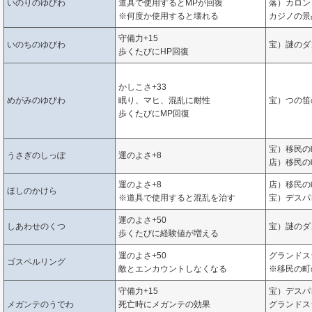
いのりのゆびわ
道具で使用するとMPが回復
落）カロン
※何度か使用すると壊れる
カジノの景
守備力+15
いのちのゆびわ
宝）謎のダ
歩くたびにHP回復
かしこさ+33
めがみのゆびわ
眠り、マヒ、混乱に耐性
宝）つの笛
歩くたびにMP回復
宝）移民の
うさぎのしっぽ
運のよさ+8
店）移民の
運のよさ+8
店）移民の
ほしのかけら
※道具で使用すると混乱を治す
宝）デスパ
運のよさ+50
しあわせのくつ
宝）謎のダ
歩くたびに経験値が増える
運のよさ+50
グランドス
ゴスペルリング
敵とエンカウントしなくなる
※移民の町
守備力+15
宝）デスパ
メガンテのうでわ
死亡時にメガンテの効果
グランドス