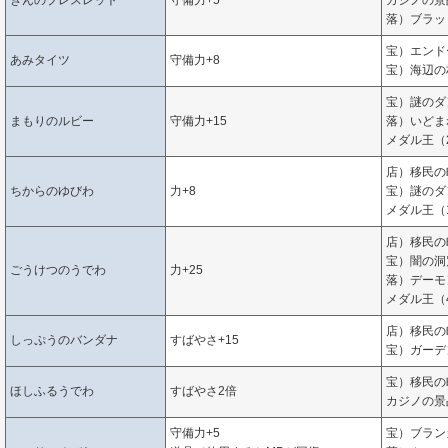
きんのブレスレット
守備力+5
カジノの景
落）ブラッ
宝）エンド
あみタイツ
守備力+8
宝）海辺の
宝）謎のダ
まもりのルビー
守備力+15
落）いどま
メダル王（
店）移民の
ちからのゆびわ
力+8
宝）謎のダ
メダル王（
店）移民の
宝）闇の洞
ごうけつのうでわ
力+25
落）デーモ
メダル王（
店）移民の
しっぷうのバンダナ
すばやさ+15
宝）ガーデ
宝）移民の
ほしふるうでわ
すばやさ2倍
カジノの景品
守備力+5
宝）ブラン