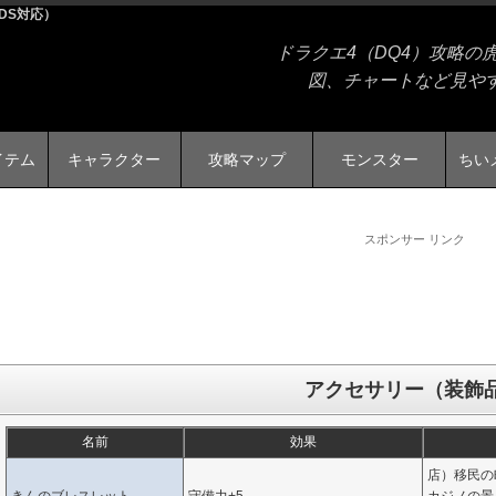
DS対応）
ドラクエ4（DQ4）攻略
図、チャートなど見や
イテム
キャラクター
攻略マップ
モンスター
ちい
スポンサー リンク
アクセサリー（装飾
名前
効果
店）移民の