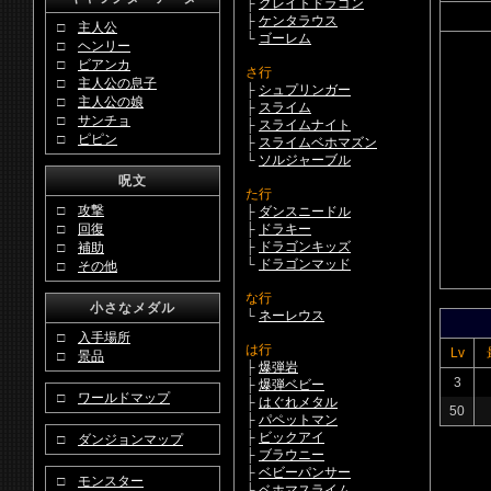
├
グレイトドラゴン
├
ケンタラウス
□
主人公
└
ゴーレム
□
ヘンリー
□
ビアンカ
さ行
□
主人公の息子
├
シュプリンガー
□
主人公の娘
├
スライム
□
サンチョ
├
スライムナイト
□
ピピン
├
スライムベホマズン
└
ソルジャーブル
呪文
た行
□
攻撃
├
ダンスニードル
□
回復
├
ドラキー
├
ドラゴンキッズ
□
補助
└
ドラゴンマッド
□
その他
な行
小さなメダル
└
ネーレウス
□
入手場所
は行
Lv
□
景品
├
爆弾岩
3
├
爆弾ベビー
□
ワールドマップ
├
はぐれメタル
50
├
パペットマン
├
ビックアイ
□
ダンジョンマップ
├
ブラウニー
├
ベビーパンサー
□
モンスター
├
ベホマスライム