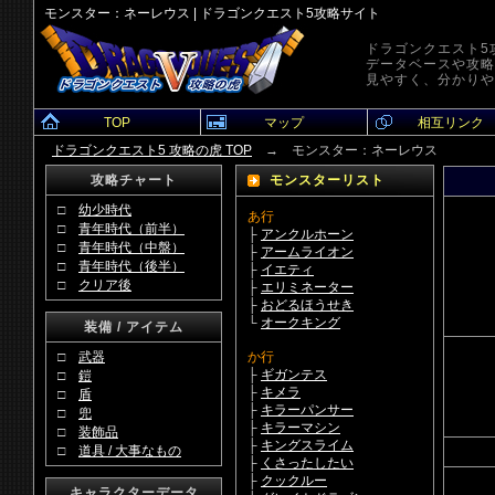
モンスター：ネーレウス | ドラゴンクエスト5攻略サイト
ドラゴンクエスト5
データベースや攻略
見やすく、分かりや
TOP
マップ
相互リンク
ドラゴンクエスト5 攻略の虎 TOP
→ モンスター：ネーレウス
攻略チャート
モンスターリスト
□
幼少時代
あ行
□
青年時代（前半）
├
アンクルホーン
□
青年時代（中盤）
├
アームライオン
□
青年時代（後半）
├
イエティ
□
クリア後
├
エリミネーター
├
おどるほうせき
└
オークキング
装備 / アイテム
□
武器
か行
├
ギガンテス
□
鎧
├
キメラ
□
盾
├
キラーパンサー
□
兜
├
キラーマシン
□
装飾品
├
キングスライム
□
道具 / 大事なもの
├
くさったしたい
├
クックルー
キャラクターデータ