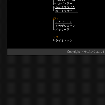
├
ヘルバトラー
├
ホイミスライム
└
ホークブリザード
ま行
├
ミニデーモン
├
メガザルロック
└
メッサーラ
ら行
└
ライオネック
Copyright ドラゴンクエスト 攻略