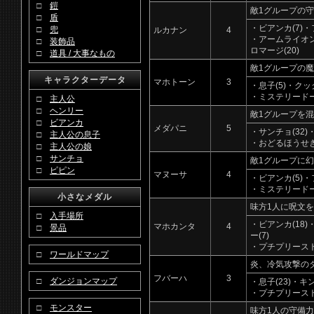
□
鎧
敵1グループの
□
盾
・ビアンカ(7)・
□
兜
ルカナン
4
・アームライオン(
□
装飾品
ロマージ(20)
□
道具 / 大事なもの
敵1グループの
キャラクターデータ
マホトーン
3
・息子(5)・クッ
・ミステリードール
□
主人公
□
ヘンリー
敵1グループを
□
ビアンカ
メダパニ
5
・サンチョ(32)
□
主人公の息子
・おどるほうせき
□
主人公の娘
□
サンチョ
敵1グループに
□
ピピン
マヌーサ
4
・ビアンカ(5)・
・ミステリードー
小さなメダル
味方1人に呪文
□
入手場所
・ビアンカ(18)
マホカンタ
4
□
景品
ー(7)
・プチプリースト
□
ワールドマップ
炎、冷気攻撃の
フバーハ
3
□
ダンジョンマップ
・息子(23)・キ
・プチプリースト
□
モンスター
味方1人の守備