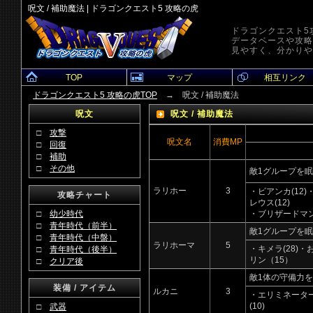
呪文 / 補助魔法 | ドラゴンクエスト5 攻略の虎
ドラゴンクエスト5
データベースや攻略
見やすく、分かりや
TOP
マップ
相互リンク
ドラゴンクエスト5 攻略の虎TOP
→ 呪文 / 補助魔法
呪文
呪文 / 補助魔法
□
攻撃
呪文名
消費MP
□
回復
□
補助
□
その他
敵1グループを
ラリホー
3
・ビアンカ(12)・
攻略チャート
レウス(12)
□
幼少時代
・ブリザードマン
□
青年時代（前半）
敵1グループを
□
青年時代（中盤）
ラリホーマ
5
・キメラ(28)・
□
青年時代（後半）
リン（15）
□
クリア後
敵1体の守備力
装備 / アイテム
ルカニ
3
・エリミネーター
(10)
□
武器