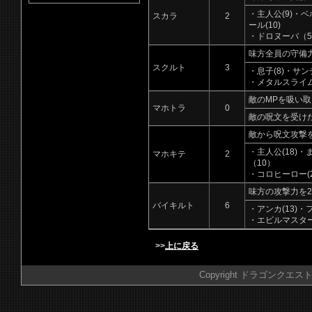
・主人公(9)・ベ
スカラ
2
ール(10)
・ドロヌーバ（5
味方全員の守備
スクルト
3
・息子(8)・サン
・メタルスライム
敵のMPを吸い
マホトラ
0
敵の呪文を受け
敵から呪文攻撃
・主人公(18)・
マホキテ
2
（10）
・コロヒーロー(2
味方の攻撃力を
バイキルト
6
・アンカ(13)・
・エビルマスター（
>>
上に戻る
Copyright ドラゴンクエスト 攻略