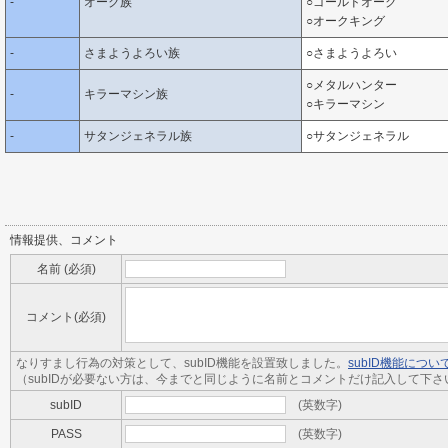
-
オーク族
○ゴールドオーク
○オークキング
-
さまようよろい族
○さまようよろい
○メタルハンター
-
キラーマシン族
○キラーマシン
-
サタンジェネラル族
○サタンジェネラル
情報提供、コメント
名前 (必須)
コメント(必須)
なりすまし行為の対策として、subID機能を設置致しました。
subID機能につ
（subIDが必要ない方は、今までと同じように名前とコメントだけ記入して下さ
subID
(英数字)
PASS
(英数字)