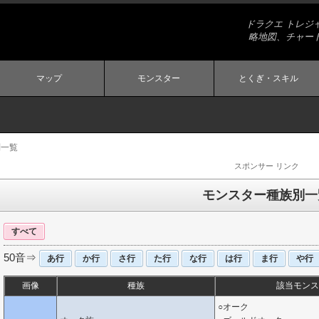
ドラクエ トレジ
略地図、チャー
マップ
モンスター
とくぎ・スキル
別一覧
スポンサー リンク
モンスター種族別一
すべて
50音⇒
あ行
か行
さ行
た行
な行
は行
ま行
や行
画像
種族
該当モンス
○オーク