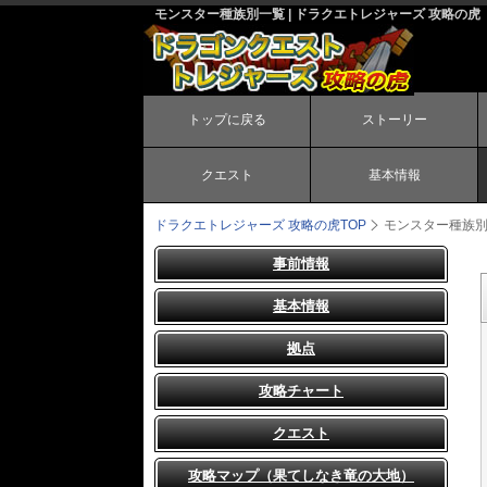
モンスター種族別一覧 | ドラクエトレジャーズ 攻略の虎
トップに戻る
ストーリー
クエスト
基本情報
ドラクエトレジャーズ 攻略の虎
TOP
モンスター種族
事前情報
基本情報
拠点
攻略チャート
クエスト
攻略マップ（果てしなき竜の大地）