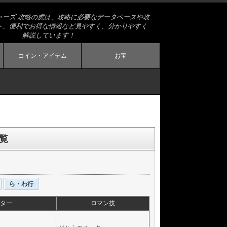
ャーズ 攻略の虎は、攻略に必要なデータベースや攻
ト、便利でお得な情報など見やすく、分かりやすく
解説しています！
コイン・アイテム
お宝
覧
ら・わ行
ター
ロマン技