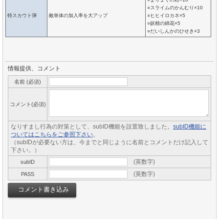
○スライムのかんむり×10
特スカウト弾
敵単体の加入率を大アップ
○ヒヒイロカネ×5
○妖精の綿花×5
○だいしんかのひせき×3
情報提供、コメント
名前 (必須)
コメント(必須)
なりすまし行為の対策として、subID機能を設置致しました。
subID機能に
ついてはこちらをご参照下さい
。
（subIDが必要ない方は、今までと同じように名前とコメントだけ記入して
下さい。）
(英数字)
subID
(英数字)
PASS