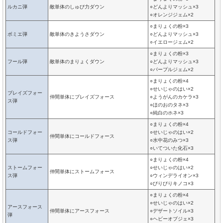
ルカニ弾
敵単体のしゅび力ダウン
○どんよりマッシュ×3
○オレンジジェム×2
○まりょくの粉×3
ボミエ弾
敵単体のきようさダウン
○どんよりマッシュ×3
○イエロージェム×2
○まりょくの粉×3
フール弾
敵単体のまりょくダウン
○どんよりマッシュ×3
○パープルジェム×2
○まりょくの粉×4
○せいじゃのはい×2
ブレイズフォー
仲間単体にブレイズフォース
○ようがんのカケラ×3
ス弾
○ほのおのタネ×3
○純白のホネ×3
○まりょくの粉×4
コールドフォー
○せいじゃのはい×2
仲間単体にコールドフォース
ス弾
○水中花のみつ×3
○いてついた化石×3
○まりょくの粉×4
ストームフォー
○せいじゃのはい×2
仲間単体にストームフォース
ス弾
○ウィンデライオン×3
○びりびりキノコ×3
○まりょくの粉×4
○せいじゃのはい×2
アースフォース
仲間単体にアースフォース
○デザートソイル×3
弾
○ヘビーオブジェ×3