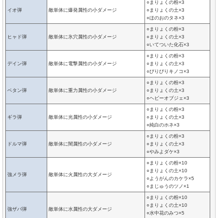
○まりょくの粉×3
イオ弾
敵単体に爆発属性の小ダメージ
○まりょくの土×3
○ほのおのタネ×3
○まりょくの粉×3
ヒャド弾
敵単体に氷穴属性の小ダメージ
○まりょくの土×3
○いてついた化石×3
○まりょくの粉×3
デイン弾
敵単体に電撃属性の小ダメージ
○まりょくの土×3
○びりびりキノコ×3
○まりょくの粉×3
ベタン弾
敵単体に重力属性の小ダメージ
○まりょくの土×3
○ヘビーオブジェ×3
○まりょくの粉×3
ギラ弾
敵単体に光属性の小ダメージ
○まりょくの土×3
○純白のホネ×3
○まりょくの粉×3
ドルマ弾
敵単体に闇属性の小ダメージ
○まりょくの土×3
○やみよダケ×3
○まりょくの粉×10
○まりょくの土×10
強メラ弾
敵単体に火属性の大ダメージ
○ようがんのカケラ×5
○まじゅうのツノ×1
○まりょくの粉×10
○まりょくの土×10
強ザバ弾
敵単体に水属性の大ダメージ
○水中花のみつ×5