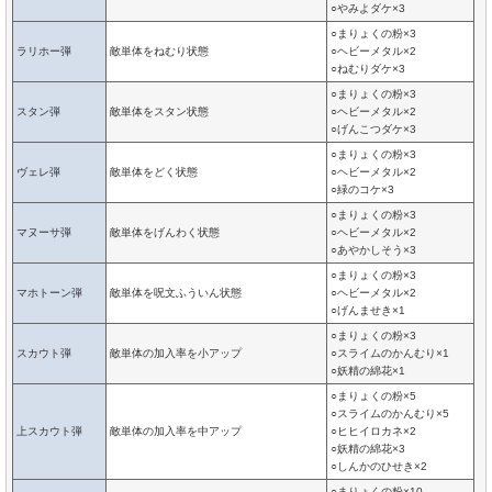
○やみよダケ×3
○まりょくの粉×3
ラリホー弾
敵単体をねむり状態
○ヘビーメタル×2
○ねむりダケ×3
○まりょくの粉×3
スタン弾
敵単体をスタン状態
○ヘビーメタル×2
○げんこつダケ×3
○まりょくの粉×3
ヴェレ弾
敵単体をどく状態
○ヘビーメタル×2
○緑のコケ×3
○まりょくの粉×3
マヌーサ弾
敵単体をげんわく状態
○ヘビーメタル×2
○あやかしそう×3
○まりょくの粉×3
マホトーン弾
敵単体を呪文ふういん状態
○ヘビーメタル×2
○げんませき×1
○まりょくの粉×3
スカウト弾
敵単体の加入率を小アップ
○スライムのかんむり×1
○妖精の綿花×1
○まりょくの粉×5
○スライムのかんむり×5
上スカウト弾
敵単体の加入率を中アップ
○ヒヒイロカネ×2
○妖精の綿花×3
○しんかのひせき×2
○まりょくの粉×10