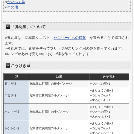
○
かいふく系
○
その他
「弾丸屋」について
○弾丸屋は、団本部クエスト「
セシリーからの提案
」を進めることで追加され
ます。
○弾丸屋では、素材を使ってブリッツがスリング用の弾を作ってくれます。
○レシピがあれば売り物にはない弾も作ってくれます。
こうげき系
弾
効果
必要素材
石ころ弾
敵単体に打属性の極小ダメージ
○つけもの石×1
○まりょくの粉×1
つるぎ弾
敵単体に斬属性の小ダメージ
○つけもの石×1
○するどい爪×1
○まりょくの粉×1
ハンマー弾
敵単体に打属性の小ダメージ
○つけもの石×1
○大きなホネ×1
○まりょくの粉×1
トゲトゲ弾
敵単体に突属性の小ダメージ
○つけもの石×1
○するどいツノ×1