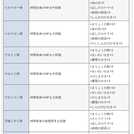
○命の石×5
ベホマラー弾
仲間全体のHPを中回復
○ほしのカケラ×2
○妖精の綿花×3
○しんかのひせき×1
○まりょくの粉×10
○命の石×10
ベホマズン弾
仲間全体のHPを大回復
○ほしのカケラ×5
○妖精の綿花×5
○だいしんかのひせき×2
○まりょくの粉×1
マホイミ弾
仲間単体のMPを小回復
○せいれいせき×1
○魔竜のホネ×1
○まりょくの粉×5
○せいれいせき×5
マホリク弾
仲間単体のMPを中回復
○げんませき×3
○魔竜のホネ×3
○まりょくの粉×10
○せいれいせき×10
マホイズン弾
仲間単体のMPを大回復
○げんませき×5
○魔竜のホネ×5
○しんかのひせき×1
○まりょくの粉×5
○さとりそう×3
万能ぐすり弾
仲間単体の状態異常を回復
○ほしのカケラ×1
○妖精の綿花×1