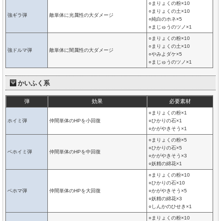
○まりょくの粉×10
○まりょくの土×10
強ギラ弾
敵単体に光属性の大ダメージ
○純白のホネ×5
○まじゅうのツノ×1
○まりょくの粉×10
○まりょくの土×10
強ドルマ弾
敵単体に闇属性の大ダメージ
○やみよダケ×5
○まじゅうのツノ×1
かいふく系
弾
効果
必要素材
○まりょくの粉×1
ホイミ弾
仲間単体のHPを小回復
○ひかりの石×1
○かがやきそう×1
○まりょくの粉×5
○ひかりの石×5
ベホイミ弾
仲間単体のHPを中回復
○かがやきそう×3
○妖精の綿花×1
○まりょくの粉×10
○ひかりの石×10
ベホマ弾
仲間単体のHPを大回復
○かがやきそう×5
○妖精の綿花×3
○しんかのひせき×1
○まりょくの粉×10