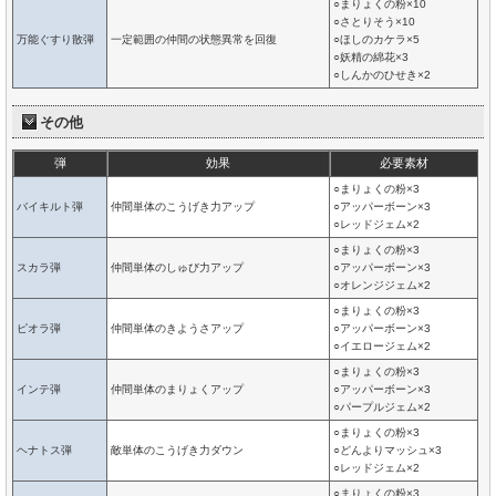
○まりょくの粉×10
○さとりそう×10
万能ぐすり散弾
一定範囲の仲間の状態異常を回復
○ほしのカケラ×5
○妖精の綿花×3
○しんかのひせき×2
その他
弾
効果
必要素材
○まりょくの粉×3
バイキルト弾
仲間単体のこうげき力アップ
○アッパーボーン×3
○レッドジェム×2
○まりょくの粉×3
スカラ弾
仲間単体のしゅび力アップ
○アッパーボーン×3
○オレンジジェム×2
○まりょくの粉×3
ピオラ弾
仲間単体のきようさアップ
○アッパーボーン×3
○イエロージェム×2
○まりょくの粉×3
インテ弾
仲間単体のまりょくアップ
○アッパーボーン×3
○パープルジェム×2
○まりょくの粉×3
ヘナトス弾
敵単体のこうげき力ダウン
○どんよりマッシュ×3
○レッドジェム×2
○まりょくの粉×3