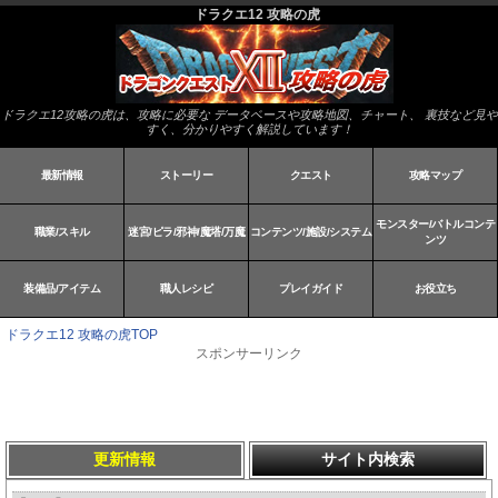
ドラクエ12 攻略の虎
ドラクエ12攻略の虎は、攻略に必要な データベースや攻略地図、チャート、 裏技など見や
すく、分かりやすく解説しています！
最新情報
ストーリー
クエスト
攻略マップ
モンスター/バトルコンテ
職業/スキル
迷宮/ピラ/邪神/魔塔/万魔
コンテンツ/施設/システム
ンツ
装備品/アイテム
職人レシピ
プレイガイド
お役立ち
ドラクエ12 攻略の虎TOP
スポンサーリンク
更新情報
サイト内検索