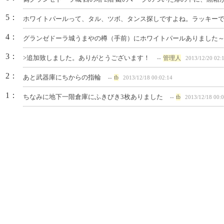
5：
ホワイトパールって、タル、ツボ、タンス探しですよね。ラッキー
4：
グランゼドーラ城うまやの樽（手前）にホワイトパールありました
3：
>追加致しました。ありがとうございます！
管理人
--
2013/12/20 02:
2：
あと武器庫にちからの指輪
tb
--
2013/12/18 00:02:14
1：
ちなみに地下一階倉庫にふきびき3枚ありました
tb
--
2013/12/18 00: