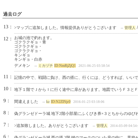
過去ログ
13：
>マップに追加しました。情報提供ありがとうございます
管理人
--
お城の池で釣れます。
12：
ゴクラクギョ・青
ゴクラクギョ・
ゴクラクギョ・
キンギョ
キンギョ・白赤
デメキン
ミカヅチ
ID:NmRjZjQ1
--
2021-06-25 03:58:54
11：
記憶の中で、戦闘に負け、西の搭に、行くには、どうすれば、いい
10：
地下１階でＪからＩに行く途中に扉があります。地図でいうＦ３と
9：
間違えました
kz
ID:N2ZlNjc0
--
2016-01-23 03:18:06
8：
偽グランゼドーラ城 地下2階小部屋にふくびき券×３とちからのゆび
7：
>追加致しました。ありがとうございます
管理人
--
2014-03-09 04:54
6：
偽グランゼドーラ城 西の塔 2階 鍵のマークのついた扉の中に、黒